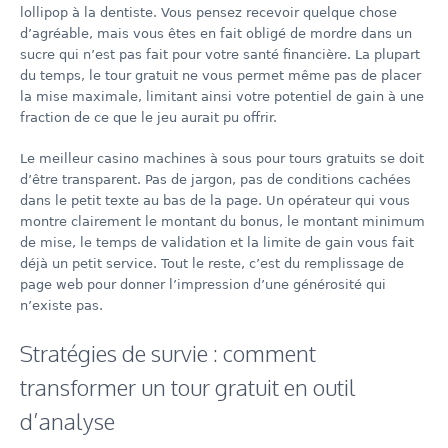
lollipop à la dentiste. Vous pensez recevoir quelque chose
d’agréable, mais vous êtes en fait obligé de mordre dans un
sucre qui n’est pas fait pour votre santé financière. La plupart
du temps, le tour gratuit ne vous permet même pas de placer
la mise maximale, limitant ainsi votre potentiel de gain à une
fraction de ce que le jeu aurait pu offrir.
Le meilleur casino machines à sous pour tours gratuits se doit
d’être transparent. Pas de jargon, pas de conditions cachées
dans le petit texte au bas de la page. Un opérateur qui vous
montre clairement le montant du bonus, le montant minimum
de mise, le temps de validation et la limite de gain vous fait
déjà un petit service. Tout le reste, c’est du remplissage de
page web pour donner l’impression d’une générosité qui
n’existe pas.
Stratégies de survie : comment
transformer un tour gratuit en outil
d’analyse