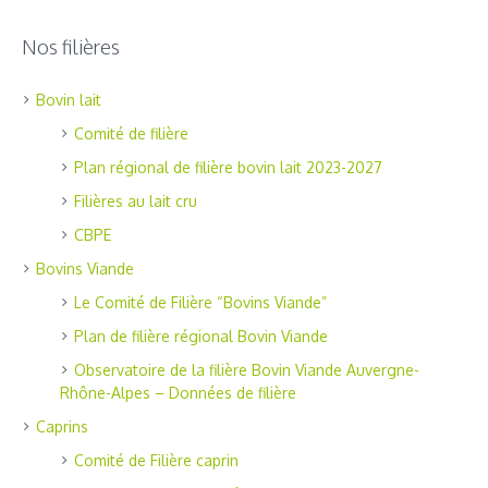
Nos filières
Bovin lait
Comité de filière
Plan régional de filière bovin lait 2023-2027
Filières au lait cru
CBPE
Bovins Viande
Le Comité de Filière “Bovins Viande”
Plan de filière régional Bovin Viande
Observatoire de la filière Bovin Viande Auvergne-
Rhône-Alpes – Données de filière
Caprins
Comité de Filière caprin