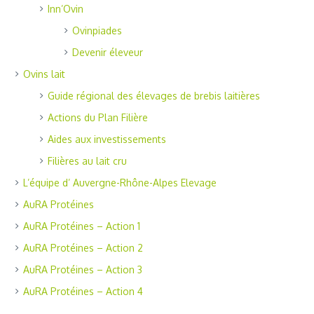
Inn’Ovin
Ovinpiades
Devenir éleveur
Ovins lait
Guide régional des élevages de brebis laitières
Actions du Plan Filière
Aides aux investissements
Filières au lait cru
L’équipe d’ Auvergne-Rhône-Alpes Elevage
AuRA Protéines
AuRA Protéines – Action 1
AuRA Protéines – Action 2
AuRA Protéines – Action 3
AuRA Protéines – Action 4