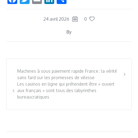
24 avril 2026
0
By
Machines à sous paiement rapide France : la vérité
sans fard sur les promesses de vitesse
Les casinos en ligne qui prétendent être « ouvert
aux français » sont tous des labyrinthes
bureaucratiques