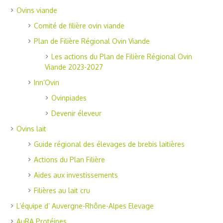
Ovins viande
Comité de filière ovin viande
Plan de Filière Régional Ovin Viande
Les actions du Plan de Filière Régional Ovin
Viande 2023-2027
Inn’Ovin
Ovinpiades
Devenir éleveur
Ovins lait
Guide régional des élevages de brebis laitières
Actions du Plan Filière
Aides aux investissements
Filières au lait cru
L’équipe d’ Auvergne-Rhône-Alpes Elevage
AuRA Protéines