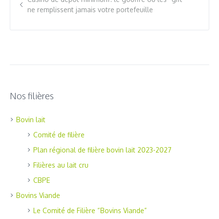
ne remplissent jamais votre portefeuille
Nos filières
Bovin lait
Comité de filière
Plan régional de filière bovin lait 2023-2027
Filières au lait cru
CBPE
Bovins Viande
Le Comité de Filière “Bovins Viande”