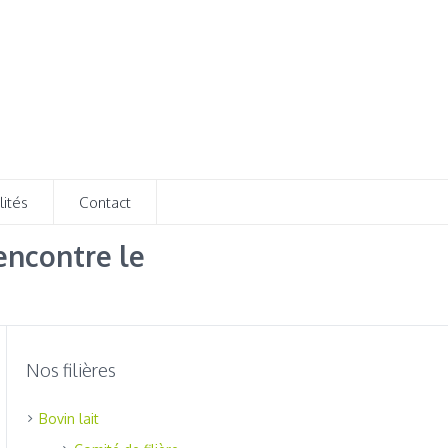
lités
Contact
rencontre le
Nos filières
Bovin lait