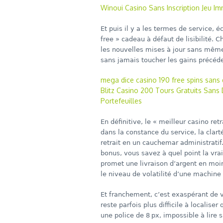
Winoui Casino Sans Inscription Jeu I
Et puis il y a les termes de service, é
free » cadeau à défaut de lisibilité.
les nouvelles mises à jour sans même
sans jamais toucher les gains précéd
mega dice casino 190 free spins sans d
Blitz Casino 200 Tours Gratuits Sans 
Portefeuilles
En définitive, le « meilleur casino ret
dans la constance du service, la clart
retrait en un cauchemar administratif
bonus, vous savez à quel point la vrai
promet une livraison d’argent en mo
le niveau de volatilité d’une machine 
Et franchement, c’est exaspérant de vo
reste parfois plus difficile à localiser
une police de 8 px, impossible à lire