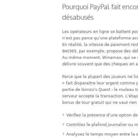
Pourquoi PayPal fait enco
désabusés
Les opérateurs en ligne se battent pou
n’est pas parce qu’une plateforme acc
En réalité, la vitesse de paiement res
Bet365, par exemple, propose des déla
Au même moment, Winamax, qui se vant
délivre souvent que des chèques en a
Parce que la plupart des joueurs ne lis
» fait disparaître leur argent comme 
partie de Gonzo’s Quest : le rouleau to
serveur accepte la transaction. L’étap
bonus de tour gratuit qui ne vaut rien
Vérifiez la présence d’une option de 
Contrôlez le plafond journalier ou 
Analysez le temps moyen entre la d