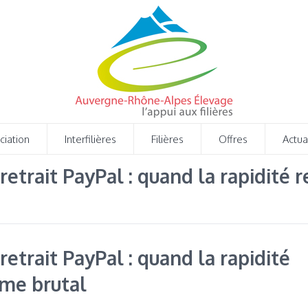
ciation
Interfilières
Filières
Offres
Actua
retrait PayPal : quand la rapidité 
retrait PayPal : quand la rapidité
sme brutal