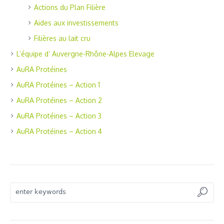
Actions du Plan Filière
Aides aux investissements
Filières au lait cru
L’équipe d’ Auvergne-Rhône-Alpes Elevage
AuRA Protéines
AuRA Protéines – Action 1
AuRA Protéines – Action 2
AuRA Protéines – Action 3
AuRA Protéines – Action 4