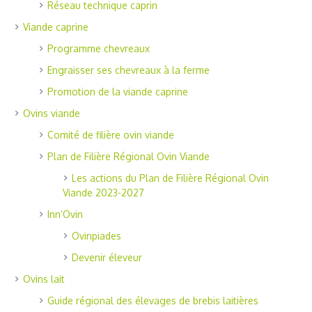
Réseau technique caprin
Viande caprine
Programme chevreaux
Engraisser ses chevreaux à la ferme
Promotion de la viande caprine
Ovins viande
Comité de filière ovin viande
Plan de Filière Régional Ovin Viande
Les actions du Plan de Filière Régional Ovin
Viande 2023-2027
Inn’Ovin
Ovinpiades
Devenir éleveur
Ovins lait
Guide régional des élevages de brebis laitières