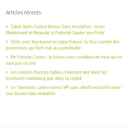
Articles récents
Cyber Spins Casino Bonus Sans Inscription : Jouez
Maintenant et Regarde la Publicité Sauter aux Pieds
Slots avec buy bonus en ligne France : la face cachée des
promotions qui font mal au portefeuille
Mr Fortune Casino : le bonus sans condition de mise qui ne
vaut pas un sou
Les casinos français fiables n’existent que dans les
brochures marketing, pas dans la réalité
Le “damslots casino bonus VIP sans dépôt exclusif France” :
une illusion bien emballée