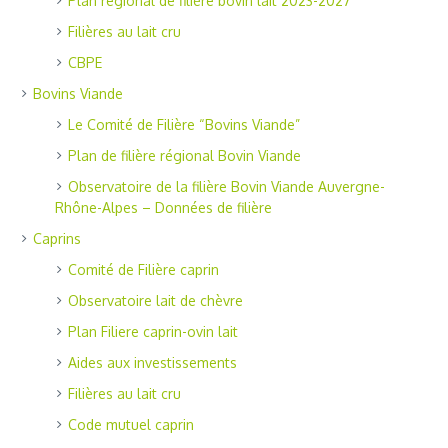
Plan régional de filière bovin lait 2023-2027
Filières au lait cru
CBPE
Bovins Viande
Le Comité de Filière “Bovins Viande”
Plan de filière régional Bovin Viande
Observatoire de la filière Bovin Viande Auvergne-
Rhône-Alpes – Données de filière
Caprins
Comité de Filière caprin
Observatoire lait de chèvre
Plan Filiere caprin-ovin lait
Aides aux investissements
Filières au lait cru
Code mutuel caprin