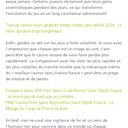
passe jamais. Certains joueurs réclament que leurs gains
soient bloqués pendant des jours, ce qui transforme
l’excitation du jeu en un long cauchemar administratif.
Two up casino tours gratuits temps limité sans dépôt 2026 : la
farce qui dure trop longtemps
Enfin, gardez un œil sur les jeux à forte volatilité. Si vous avez
l’impression que chaque spin est un tirage au sort, c’est
peut‑être que le casino essaie de vous faire perdre plus
rapidement. La comparaison avec les slots les plus rapides et
les plus volatiles du marché montre que la mécanique même
du « meilleur casino sans licence france » peut être un piège
de vitesse et de pertes.
Evospin Casino 200 Free Spins Code Bonus Sans Dépôt France
: le leurre qui ne vaut pas un centime
PMU Casino Free Spins Aujourd’hui Sans Dépôt France : Le
Mirage du Coup de Pouce Gratuit
En bref, rien ne vaut une vigilance de fer et un sens de
l’humour noir pour survivre dans ce monde où chaque