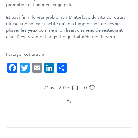
promotion est un mensonge poli.
Et pour finir, le vrai problème ? L’interface du site de retrait
utilise une police si petite qu’on a l’impression de devoir
plisser les yeux comme si on lisait un menu de restaurant
chic. C’est vraiment la goutte qui fait déborder le verre.
Partager cet article :
Facebook
Twitter
Email
LinkedIn
Share
24 avril 2026
0
By