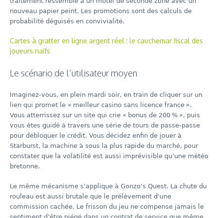
traitement ressemble à un motel de seconde zone avec un
nouveau papier peint. Les promotions sont des calculs de
probabilité déguisés en convivialité.
Cartes à gratter en ligne argent réel : le cauchemar fiscal des
joueurs naïfs
Le scénario de l’utilisateur moyen
Imaginez‑vous, en plein mardi soir, en train de cliquer sur un
lien qui promet le « meilleur casino sans licence france ».
Vous atterrissez sur un site qui crie « bonus de 200 % », puis
vous êtes guidé à travers une série de tours de passe‑passe
pour débloquer le crédit. Vous décidez enfin de jouer à
Starburst, la machine à sous la plus rapide du marché, pour
constater que la volatilité est aussi imprévisible qu’une météo
bretonne.
Le même mécanisme s’applique à Gonzo’s Quest. La chute du
rouleau est aussi brutale que le prélèvement d’une
commission cachée. Le frisson du jeu ne compense jamais le
sentiment d’être piégé dans un contrat de service que même