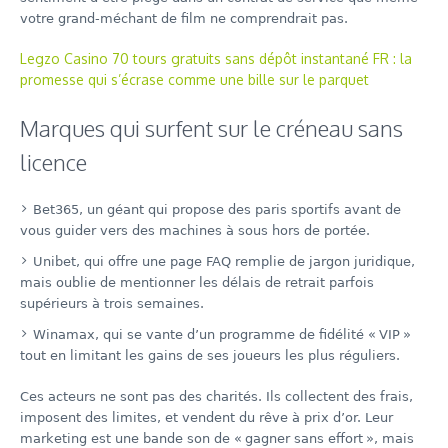
votre grand‑méchant de film ne comprendrait pas.
Legzo Casino 70 tours gratuits sans dépôt instantané FR : la
promesse qui s’écrase comme une bille sur le parquet
Marques qui surfent sur le créneau sans
licence
Bet365, un géant qui propose des paris sportifs avant de
vous guider vers des machines à sous hors de portée.
Unibet, qui offre une page FAQ remplie de jargon juridique,
mais oublie de mentionner les délais de retrait parfois
supérieurs à trois semaines.
Winamax, qui se vante d’un programme de fidélité « VIP »
tout en limitant les gains de ses joueurs les plus réguliers.
Ces acteurs ne sont pas des charités. Ils collectent des frais,
imposent des limites, et vendent du rêve à prix d’or. Leur
marketing est une bande son de « gagner sans effort », mais