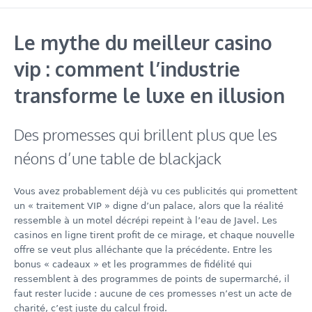
Le mythe du meilleur casino
vip : comment l’industrie
transforme le luxe en illusion
Des promesses qui brillent plus que les
néons d’une table de blackjack
Vous avez probablement déjà vu ces publicités qui promettent
un « traitement VIP » digne d’un palace, alors que la réalité
ressemble à un motel décrépi repeint à l’eau de Javel. Les
casinos en ligne tirent profit de ce mirage, et chaque nouvelle
offre se veut plus alléchante que la précédente. Entre les
bonus « cadeaux » et les programmes de fidélité qui
ressemblent à des programmes de points de supermarché, il
faut rester lucide : aucune de ces promesses n’est un acte de
charité, c’est juste du calcul froid.