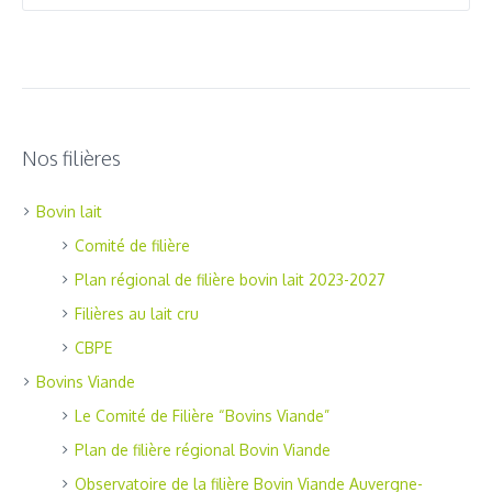
Nos filières
Bovin lait
Comité de filière
Plan régional de filière bovin lait 2023-2027
Filières au lait cru
CBPE
Bovins Viande
Le Comité de Filière “Bovins Viande”
Plan de filière régional Bovin Viande
Observatoire de la filière Bovin Viande Auvergne-