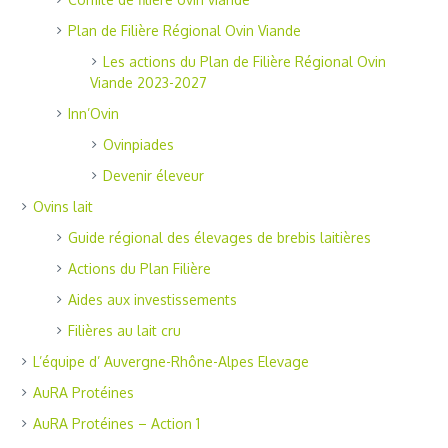
Plan de Filière Régional Ovin Viande
Les actions du Plan de Filière Régional Ovin
Viande 2023-2027
Inn’Ovin
Ovinpiades
Devenir éleveur
Ovins lait
Guide régional des élevages de brebis laitières
Actions du Plan Filière
Aides aux investissements
Filières au lait cru
L’équipe d’ Auvergne-Rhône-Alpes Elevage
AuRA Protéines
AuRA Protéines – Action 1