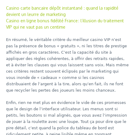
Casino carte bancaire dépôt instantané : quand la rapidité
devient un leurre de marketing
Casino en ligne bonus fidélité France : l’illusion du traitement
VIP qui ne vaut pas un centime
En résumé, le véritable critère du meilleur casino VIP n’est
pas la présence de bonus « gratuits », ni les titres de prestige
affichés en gros caractères. C’est la capacité du site à
appliquer des règles cohérentes, à offrir des retraits rapides,
et à éviter les clauses qui vous laissent sans voix. Mais même
ces critères restent souvent éclipsés par le marketing qui
vous inonde de « cadeaux » comme si les casinos
distribuaient de l’argent à la tire, alors qu’en fait, ils ne font
que recycler les pertes des joueurs les moins chanceux.
Enfin, rien ne met plus en évidence le vide de ces promesses
que le design de l’interface utilisateur. Les menus sont si
petits, les boutons si mal alignés, que vous avez l’impression
de jouer à la roulette avec une loupe. Tout ça pour dire que le
pire détail, c’est quand la police du tableau de bord est
ridiculement petite, à peine lisible même en zoomant.