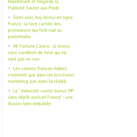
Maintenant et Regarde la
Publicité Sauter aux Pieds
Slots avec buy bonus en ligne
France : la face cachée des
promotions qui font mal au
portefeuille
Mr Fortune Casino : le bonus
sans condition de mise qui ne
vaut pas un sou
Les casinos français fiables
n’existent que dans les brochures
marketing, pas dans la réalité
Le “damslots casino bonus VIP
sans dépôt exclusif France” : une
illusion bien emballée