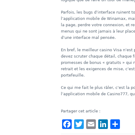
Parfois, les bugs d’interface ruinent 
l’application mobile de Winamax, mais
la page, perdre votre connexion, et 
menus qui ne sont jamais à leur place
d’une interface mal pensée.
En bref, le meilleur casino Visa n’est
devez scruter chaque détail, chaque fr
promesses de bonus « gratuits » qui n’
retrait et les exigences de mise, c’es
portefeuille.
Ce qui me fait le plus râler, c’est la
l’application mobile de Casino777, qui 
Partager cet article :
Facebook
Twitter
Email
Linke
Sha