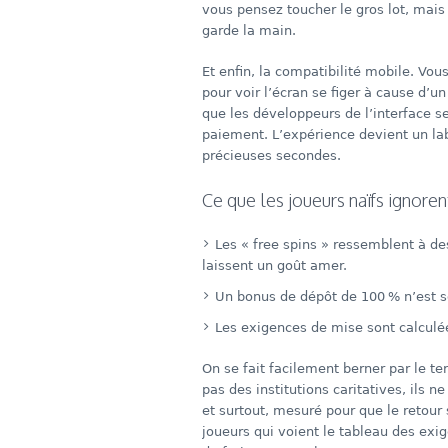
vous pensez toucher le gros lot, mais 
garde la main.
Et enfin, la compatibilité mobile. Vo
pour voir l’écran se figer à cause d’u
que les développeurs de l’interface se
paiement. L’expérience devient un lab
précieuses secondes.
Ce que les joueurs naïfs ignorent
Les « free spins » ressemblent à des 
laissent un goût amer.
Un bonus de dépôt de 100 % n’est 
Les exigences de mise sont calcul
On se fait facilement berner par le te
pas des institutions caritatives, ils n
et surtout, mesuré pour que le retour
joueurs qui voient le tableau des ex