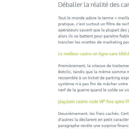
Déballer la réalité des ca
Tout le monde adore le terme « meille
pratique, c’est surtout un filtre de r
opérateurs savent que la plupart des 
alors ils se battent pour paraître fiab
trancher les miettes de marketing po
Le meilleur casino en ligne sans télé
Premièrement, la vitesse de traiteme
Betclic, tandis que la même somme me
ressemble à un ticket de parking expi
système n’a pas fini de mâcher votre a
nerf de la guerre quand le solde se vi
play2win casino code VIP free spins FR 
Deuxièmement, les frais cachés. Cert
d’autres la déclarent en petit carac
paragraphe recèle une surprise financ