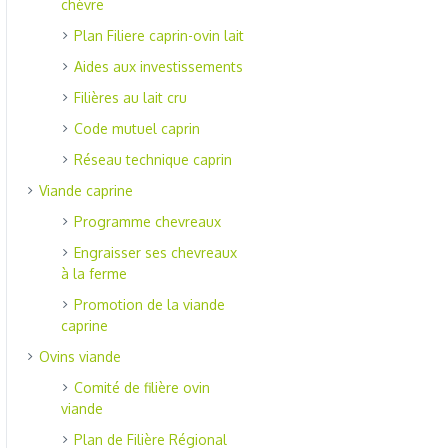
chèvre
Plan Filiere caprin-ovin lait
Aides aux investissements
Filières au lait cru
Code mutuel caprin
Réseau technique caprin
Viande caprine
Programme chevreaux
Engraisser ses chevreaux
à la ferme
Promotion de la viande
caprine
Ovins viande
Comité de filière ovin
viande
Plan de Filière Régional