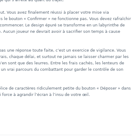
tout. Vous avez finalement réussi à placer votre mise via
 le bouton « Confirmer » ne fonctionne pas. Vous devez rafraîchir
recommencer. Le design épuré se transforme en un labyrinthe de
. Aucun joueur ne devrait avoir à sacrifier son temps à cause
 pas une réponse toute faite, c’est un exercice de vigilance. Vous
ais, chaque délai, et surtout ne jamais se laisser charmer par les
en sont que des leurres. Entre les frais cachés, les lenteurs de
t un vrai parcours du combattant pour garder le contrôle de son
 police de caractères ridiculement petite du bouton « Déposer » dans
force à agrandir l’écran à l’insu de votre œil.
dIn
re