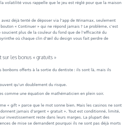
la volatilité vous rappelle que le jeu est réglé pour que la maison
us avez déjà tenté de déposer via l’app de Winamax, seulement
n bouton « Continuer » qui ne répond jamais ? Le problème, c’est
 soucient plus de la couleur du fond que de l’efficacité du
yrinthe où chaque clin d’œil du design vous fait perdre de
 sur les bonus « gratuits »
bonbons offerts à la sortie du dentiste : ils sont là, mais ils
souvent qu’un doublement du risque.
ées comme une équation de mathématicien en plein soir.
rme « gift » parce que le mot sonne bien. Mais les casinos ne sont
e donnent jamais d’argent « gratuit ». Tout est conditionné, limité,
 sur investissement reste dans leurs marges. La plupart des
igences de mise se demandent pourquoi ils ne sont pas déjà morts