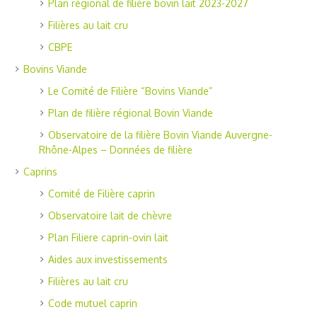
Plan régional de filière bovin lait 2023-2027
Filières au lait cru
CBPE
Bovins Viande
Le Comité de Filière “Bovins Viande”
Plan de filière régional Bovin Viande
Observatoire de la filière Bovin Viande Auvergne-
Rhône-Alpes – Données de filière
Caprins
Comité de Filière caprin
Observatoire lait de chèvre
Plan Filiere caprin-ovin lait
Aides aux investissements
Filières au lait cru
Code mutuel caprin