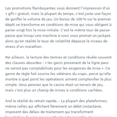
Les promotions flamboyantes vous donnent l’impression d’un
« gift » gratuit, mais la plupart du temps, c’est juste une façon
de gonfler le volume de jeu. Un bonus de 100 % sur le premier
dépôt se transforme en conditions de mise qui vous obligent à
parier vingt fois la mise initiale. C’est le même tour de passe-
passe que lorsqu’une machine à sous vous promet un jackpot,
alors qu’en réalité le taux de volatilité dépasse le niveau de
stress d’un marathon.
Par ailleurs, la lecture des termes et conditions révèle souvent
des clauses absurdes : « les gains provenant de la ligne pass
ne seront pas comptabilisés pour les exigences de mise ». Ce
genre de règle fait sourire les vétérans du craps, parce qu’elle
montre à quel point les opérateurs aiment complexifier le plus
simple. Vous pensiez que le casino était un terrain de jeu,
mais c’est plus un champ de mines à conditions cachées.
And la réalité du retrait rapide… La plupart des plateformes,
même celles qui affichent fièrement un débit instantané,
imposent des délais de traitement qui transforment