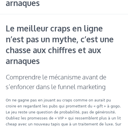
arnaques
Le meilleur craps en ligne
n’est pas un mythe, c’est une
chasse aux chiffres et aux
arnaques
Comprendre le mécanisme avant de
s’enfoncer dans le funnel marketing
On ne gagne pas en jouant au craps comme on aurait pu
croire en regardant les pubs qui promettent du « gift » à gogo.
Le jeu reste une question de probabilité, pas de générosité.
Oubliez les promesses de « VIP » qui ressemblent plus à un lit
cheap avec un nouveau tapis que à un traitement de luxe. Sur