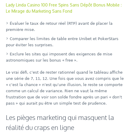
Lady Linda Casino 100 Free Spins Sans Dépôt Bonus Mobile :
Le Mirage du Marketing Sans Fond
Évaluer le taux de retour réel (RTP) avant de placer la
première mise.
Comparer les limites de table entre Unibet et PokerStars
pour éviter les surprises.
Exclure les sites qui imposent des exigences de mise
astronomiques sur les bonus « free ».
Le vrai défi, c’est de rester rationnel quand le tableau affiche
une série de 7, 11, 12. Une fois que vous avez compris que le
« c’est la chance » n’est qu’une illusion, le reste se comporte
comme un calcul de variance. Rien ne vaut la même
frustration que de voir son solde fondre après un pari « don’t
pass » qui aurait pu être un simple test de prudence.
Les pièges marketing qui masquent la
réalité du craps en ligne