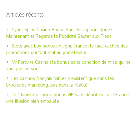
Articles récents
Cyber Spins Casino Bonus Sans Inscription : Jouez
Maintenant et Regarde la Publicité Sauter aux Pieds
Slots avec buy bonus en ligne France : la face cachée des
promotions qui font mal au portefeuille
Mr Fortune Casino : le bonus sans condition de mise qui ne
vaut pas un sou
Les casinos français fiables n’existent que dans les
brochures marketing, pas dans la réalité
Le “damslots casino bonus VIP sans dépôt exclusif France” :
une illusion bien emballée