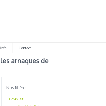
lités
Contact
d les arnaques de
Nos filières
Bovin lait