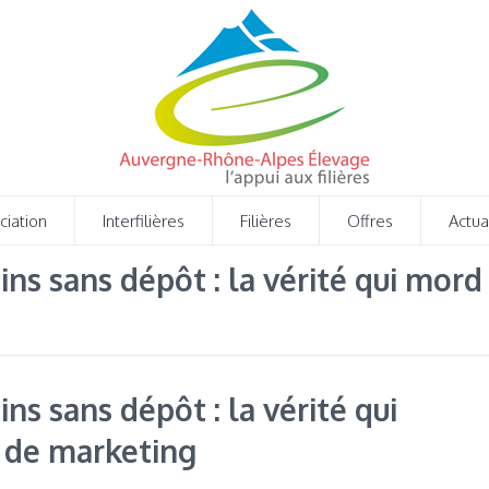
ciation
Interfilières
Filières
Offres
Actua
ins sans dépôt : la vérité qui mor
ins sans dépôt : la vérité qui
 de marketing