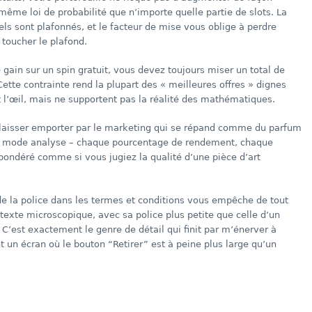
même loi de probabilité que n’importe quelle partie de slots. La
iels sont plafonnés, et le facteur de mise vous oblige à perdre
toucher le plafond.
 gain sur un spin gratuit, vous devez toujours miser un total de
 Cette contrainte rend la plupart des « meilleures offres » dignes
ent l’œil, mais ne supportent pas la réalité des mathématiques.
e laisser emporter par le marketing qui se répand comme du parfum
n mode analyse – chaque pourcentage de rendement, chaque
 pondéré comme si vous jugiez la qualité d’une pièce d’art
 de la police dans les termes et conditions vous empêche de tout
 texte microscopique, avec sa police plus petite que celle d’un
e. C’est exactement le genre de détail qui finit par m’énerver à
 un écran où le bouton “Retirer” est à peine plus large qu’un