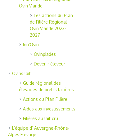
Ovin Viande
Les actions du Plan
de Filière Régional
Ovin Viande 2023-
2027
Inn’Ovin
Ovinpiades
Devenir éleveur
Ovins lait
Guide régional des
élevages de brebis laitières
Actions du Plan Filière
Aides aux investissements
Filières au lait cru
L’équipe d’ Auvergne-Rhône-
Alpes Elevage