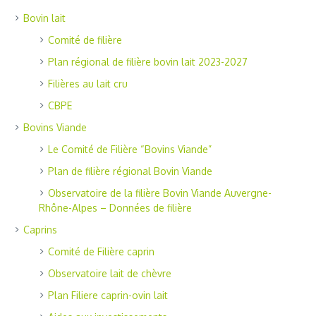
Bovin lait
Comité de filière
Plan régional de filière bovin lait 2023-2027
Filières au lait cru
CBPE
Bovins Viande
Le Comité de Filière “Bovins Viande”
Plan de filière régional Bovin Viande
Observatoire de la filière Bovin Viande Auvergne-
Rhône-Alpes – Données de filière
Caprins
Comité de Filière caprin
Observatoire lait de chèvre
Plan Filiere caprin-ovin lait