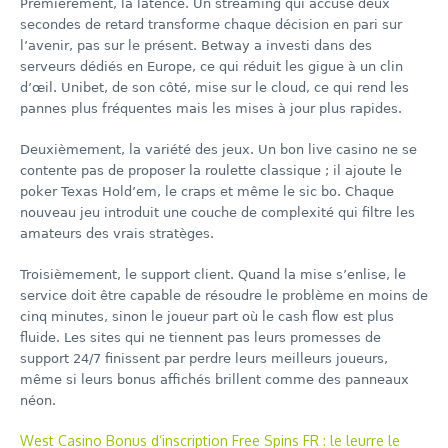
Premièrement, la latence. Un streaming qui accuse deux
secondes de retard transforme chaque décision en pari sur
l’avenir, pas sur le présent. Betway a investi dans des
serveurs dédiés en Europe, ce qui réduit les gigue à un clin
d’œil. Unibet, de son côté, mise sur le cloud, ce qui rend les
pannes plus fréquentes mais les mises à jour plus rapides.
Deuxièmement, la variété des jeux. Un bon live casino ne se
contente pas de proposer la roulette classique ; il ajoute le
poker Texas Hold’em, le craps et même le sic bo. Chaque
nouveau jeu introduit une couche de complexité qui filtre les
amateurs des vrais stratèges.
Troisièmement, le support client. Quand la mise s’enlise, le
service doit être capable de résoudre le problème en moins de
cinq minutes, sinon le joueur part où le cash flow est plus
fluide. Les sites qui ne tiennent pas leurs promesses de
support 24/7 finissent par perdre leurs meilleurs joueurs,
même si leurs bonus affichés brillent comme des panneaux
néon.
West Casino Bonus d’inscription Free Spins FR : le leurre le