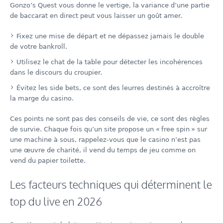
Gonzo’s Quest vous donne le vertige, la variance d’une partie
de baccarat en direct peut vous laisser un goût amer.
Fixez une mise de départ et ne dépassez jamais le double
de votre bankroll.
Utilisez le chat de la table pour détecter les incohérences
dans le discours du croupier.
Évitez les side bets, ce sont des leurres destinés à accroître
la marge du casino.
Ces points ne sont pas des conseils de vie, ce sont des règles
de survie. Chaque fois qu’un site propose un « free spin » sur
une machine à sous, rappelez-vous que le casino n’est pas
une œuvre de charité, il vend du temps de jeu comme on
vend du papier toilette.
Les facteurs techniques qui déterminent le
top du live en 2026