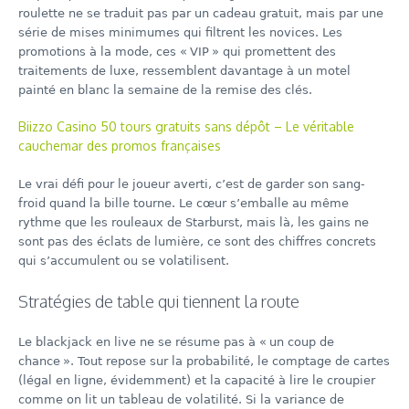
roulette ne se traduit pas par un cadeau gratuit, mais par une
série de mises minimumes qui filtrent les novices. Les
promotions à la mode, ces « VIP » qui promettent des
traitements de luxe, ressemblent davantage à un motel
painté en blanc la semaine de la remise des clés.
Biizzo Casino 50 tours gratuits sans dépôt – Le véritable
cauchemar des promos françaises
Le vrai défi pour le joueur averti, c’est de garder son sang-
froid quand la bille tourne. Le cœur s’emballe au même
rythme que les rouleaux de Starburst, mais là, les gains ne
sont pas des éclats de lumière, ce sont des chiffres concrets
qui s’accumulent ou se volatilisent.
Stratégies de table qui tiennent la route
Le blackjack en live ne se résume pas à « un coup de
chance ». Tout repose sur la probabilité, le comptage de cartes
(légal en ligne, évidemment) et la capacité à lire le croupier
comme on lit un tableau de volatilité. Si la variance de