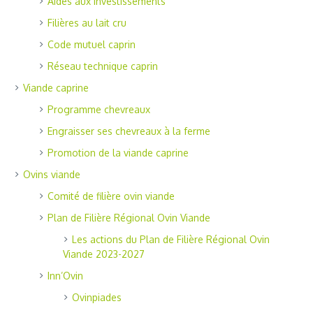
Aides aux investissements
Filières au lait cru
Code mutuel caprin
Réseau technique caprin
Viande caprine
Programme chevreaux
Engraisser ses chevreaux à la ferme
Promotion de la viande caprine
Ovins viande
Comité de filière ovin viande
Plan de Filière Régional Ovin Viande
Les actions du Plan de Filière Régional Ovin
Viande 2023-2027
Inn’Ovin
Ovinpiades