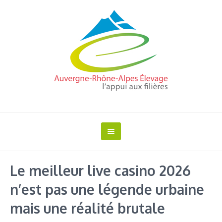
Le meilleur live casino 2026
n’est pas une légende urbaine
mais une réalité brutale