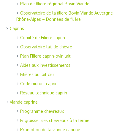
Plan de filière régional Bovin Viande
Observatoire de la filière Bovin Viande Auvergne-
Rhône-Alpes – Données de filière
Caprins
Comité de Filière caprin
Observatoire lait de chèvre
Plan Filiere caprin-ovin lait
Aides aux investissements
Filières au lait cru
Code mutuel caprin
Réseau technique caprin
Viande caprine
Programme chevreaux
Engraisser ses chevreaux à la ferme
Promotion de la viande caprine