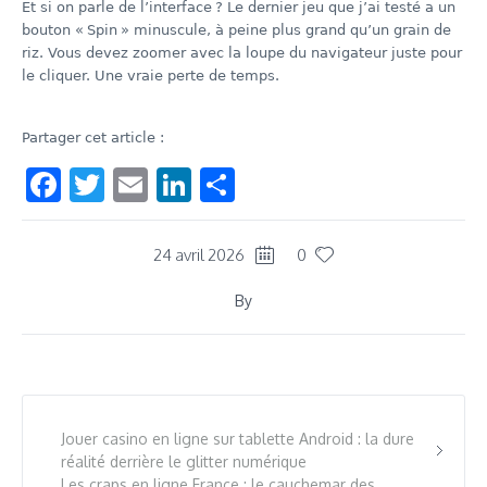
Et si on parle de l’interface ? Le dernier jeu que j’ai testé a un
bouton « Spin » minuscule, à peine plus grand qu’un grain de
riz. Vous devez zoomer avec la loupe du navigateur juste pour
le cliquer. Une vraie perte de temps.
Partager cet article :
Facebook
Twitter
Email
LinkedIn
Share
24 avril 2026
0
By
Jouer casino en ligne sur tablette Android : la dure
réalité derrière le glitter numérique
Les craps en ligne France : le cauchemar des