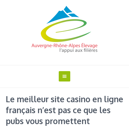
Le meilleur site casino en ligne
français n’est pas ce que les
pubs vous promettent