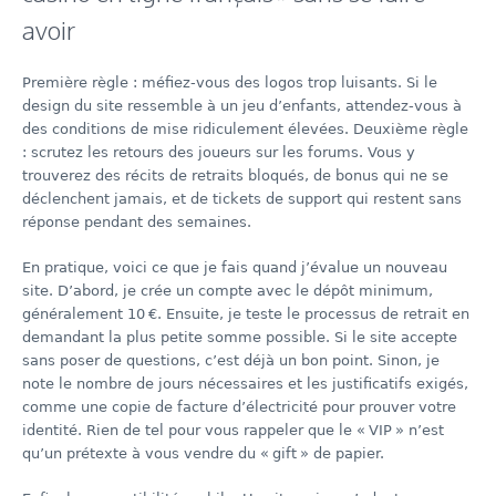
avoir
Première règle : méfiez‑vous des logos trop luisants. Si le
design du site ressemble à un jeu d’enfants, attendez‑vous à
des conditions de mise ridiculement élevées. Deuxième règle
: scrutez les retours des joueurs sur les forums. Vous y
trouverez des récits de retraits bloqués, de bonus qui ne se
déclenchent jamais, et de tickets de support qui restent sans
réponse pendant des semaines.
En pratique, voici ce que je fais quand j’évalue un nouveau
site. D’abord, je crée un compte avec le dépôt minimum,
généralement 10 €. Ensuite, je teste le processus de retrait en
demandant la plus petite somme possible. Si le site accepte
sans poser de questions, c’est déjà un bon point. Sinon, je
note le nombre de jours nécessaires et les justificatifs exigés,
comme une copie de facture d’électricité pour prouver votre
identité. Rien de tel pour vous rappeler que le « VIP » n’est
qu’un prétexte à vous vendre du « gift » de papier.