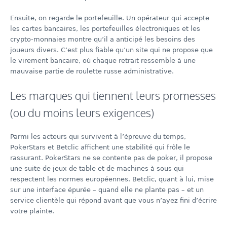
Ensuite, on regarde le portefeuille. Un opérateur qui accepte
les cartes bancaires, les portefeuilles électroniques et les
crypto‑monnaies montre qu’il a anticipé les besoins des
joueurs divers. C’est plus fiable qu’un site qui ne propose que
le virement bancaire, où chaque retrait ressemble à une
mauvaise partie de roulette russe administrative.
Les marques qui tiennent leurs promesses
(ou du moins leurs exigences)
Parmi les acteurs qui survivent à l’épreuve du temps,
PokerStars et Betclic affichent une stabilité qui frôle le
rassurant. PokerStars ne se contente pas de poker, il propose
une suite de jeux de table et de machines à sous qui
respectent les normes européennes. Betclic, quant à lui, mise
sur une interface épurée – quand elle ne plante pas – et un
service clientèle qui répond avant que vous n’ayez fini d’écrire
votre plainte.