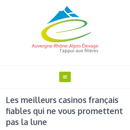
Les meilleurs casinos français
fiables qui ne vous promettent
pas la lune