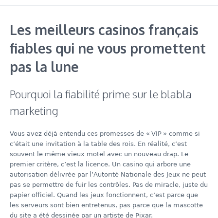
Les meilleurs casinos français
fiables qui ne vous promettent
pas la lune
Pourquoi la fiabilité prime sur le blabla
marketing
Vous avez déjà entendu ces promesses de « VIP » comme si
c’était une invitation à la table des rois. En réalité, c’est
souvent le même vieux motel avec un nouveau drap. Le
premier critère, c’est la licence. Un casino qui arbore une
autorisation délivrée par l’Autorité Nationale des Jeux ne peut
pas se permettre de fuir les contrôles. Pas de miracle, juste du
papier officiel. Quand les jeux fonctionnent, c’est parce que
les serveurs sont bien entretenus, pas parce que la mascotte
du site a été dessinée par un artiste de Pixar.