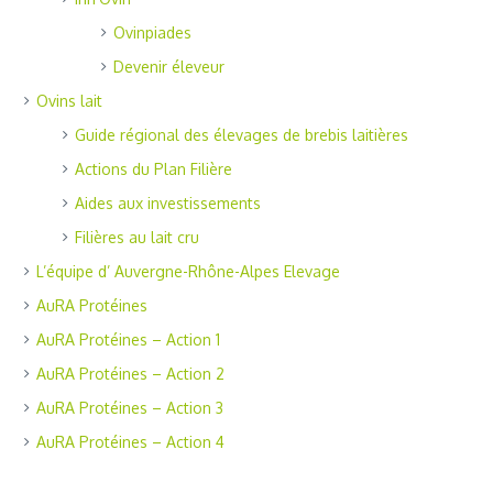
Ovinpiades
Devenir éleveur
Ovins lait
Guide régional des élevages de brebis laitières
Actions du Plan Filière
Aides aux investissements
Filières au lait cru
L’équipe d’ Auvergne-Rhône-Alpes Elevage
AuRA Protéines
AuRA Protéines – Action 1
AuRA Protéines – Action 2
AuRA Protéines – Action 3
AuRA Protéines – Action 4