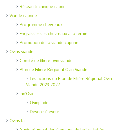
Réseau technique caprin
Viande caprine
Programme chevreaux
Engraisser ses chevreaux à la ferme
Promotion de la viande caprine
Ovins viande
Comité de filière ovin viande
Plan de Filière Régional Ovin Viande
Les actions du Plan de Filière Régional Ovin
Viande 2023-2027
Inn’Ovin
Ovinpiades
Devenir éleveur
Ovins lait
Guide régional des élevages de brebis laitières