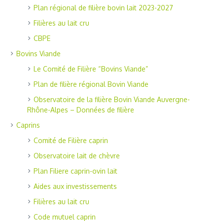
Plan régional de filière bovin lait 2023-2027
Filières au lait cru
CBPE
Bovins Viande
Le Comité de Filière “Bovins Viande”
Plan de filière régional Bovin Viande
Observatoire de la filière Bovin Viande Auvergne-
Rhône-Alpes – Données de filière
Caprins
Comité de Filière caprin
Observatoire lait de chèvre
Plan Filiere caprin-ovin lait
Aides aux investissements
Filières au lait cru
Code mutuel caprin