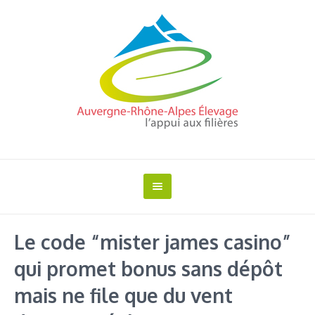
Le code “mister james casino”
qui promet bonus sans dépôt
mais ne file que du vent