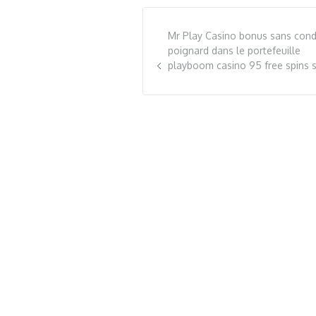
Mr Play Casino bonus sans cond
poignard dans le portefeuille
playboom casino 95 free spins s