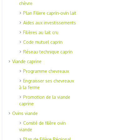
chèvre
Plan Filiere caprin-ovin lait
Aides aux investissements
Filières au lait cru
Code mutuel caprin
Réseau technique caprin
Viande caprine
Programme chevreaux
Engraisser ses chevreaux
à la ferme
Promotion de la viande
caprine
Ovins viande
Comité de filière ovin
viande
Plan de Filière Régional