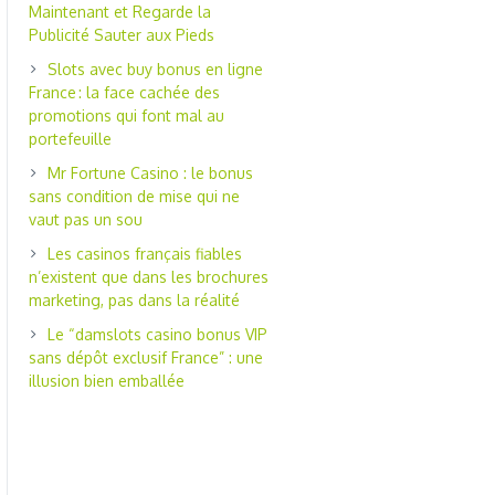
Maintenant et Regarde la
Publicité Sauter aux Pieds
Slots avec buy bonus en ligne
France : la face cachée des
promotions qui font mal au
portefeuille
Mr Fortune Casino : le bonus
sans condition de mise qui ne
vaut pas un sou
Les casinos français fiables
n’existent que dans les brochures
marketing, pas dans la réalité
Le “damslots casino bonus VIP
sans dépôt exclusif France” : une
illusion bien emballée