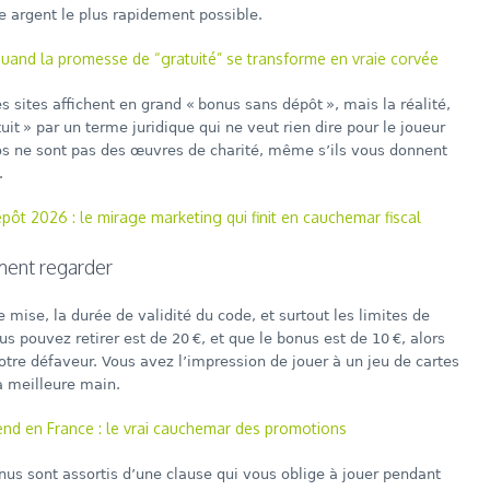
e argent le plus rapidement possible.
 quand la promesse de “gratuité” se transforme en vraie corvée
s sites affichent en grand « bonus sans dépôt », mais la réalité,
uit » par un terme juridique qui ne veut rien dire pour le joueur
nos ne sont pas des œuvres de charité, même s’ils vous donnent
.
pôt 2026 : le mirage marketing qui finit en cauchemar fiscal
ment regarder
mise, la durée de validité du code, et surtout les limites de
s pouvez retirer est de 20 €, et que le bonus est de 10 €, alors
votre défaveur. Vous avez l’impression de jouer à un jeu de cartes
a meilleure main.
nd en France : le vrai cauchemar des promotions
onus sont assortis d’une clause qui vous oblige à jouer pendant