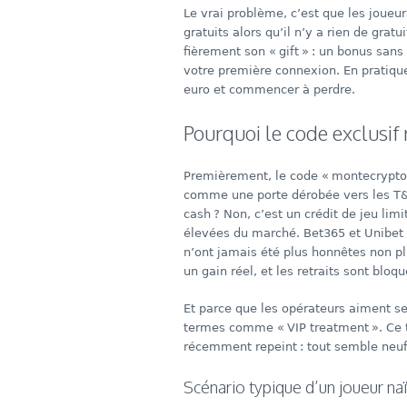
Le vrai problème, c’est que les joueu
gratuits alors qu’il n’y a rien de gra
fièrement son « gift » : un bonus sans
votre première connexion. En pratique
euro et commencer à perdre.
Pourquoi le code exclusif 
Premièrement, le code « montecryptos
comme une porte dérobée vers les T&C
cash ? Non, c’est un crédit de jeu lim
élevées du marché. Bet365 et Unibet n
n’ont jamais été plus honnêtes non pl
un gain réel, et les retraits sont blo
Et parce que les opérateurs aiment se
termes comme « VIP treatment ». Ce 
récemment repeint : tout semble neuf,
Scénario typique d’un joueur naï