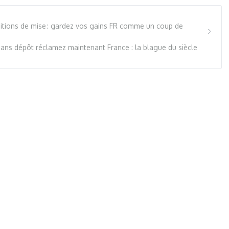
itions de mise : gardez vos gains FR comme un coup de
ans dépôt réclamez maintenant France : la blague du siècle