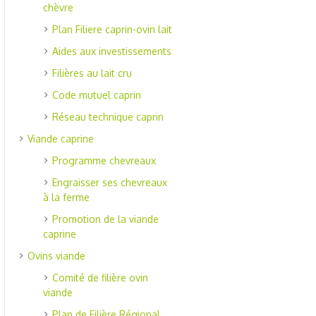
chèvre
Plan Filiere caprin-ovin lait
Aides aux investissements
Filières au lait cru
Code mutuel caprin
Réseau technique caprin
Viande caprine
Programme chevreaux
Engraisser ses chevreaux
à la ferme
Promotion de la viande
caprine
Ovins viande
Comité de filière ovin
viande
Plan de Filière Régional