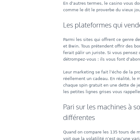
En d’autres termes, le casino vous do
comme le dit le proverbe du vieux joueu
Les plateformes qui vende
Parmi les sites qui offrent ce genre
et Bwin. Tous prétendent offrir des b
ferait pâlir un juriste. Si vous pense
détrompez‑vous : ils vous font d’abor
Leur marketing se fait l’écho de la p
réellement un cadeau. En réalité, le 
chaque spin gratuit en une dette de je
les petites lignes grises vous rappell
Pari sur les machines à 
différentes
Quand on compare les 135 tours de mr
voit que la volatilité n’est qu’une va