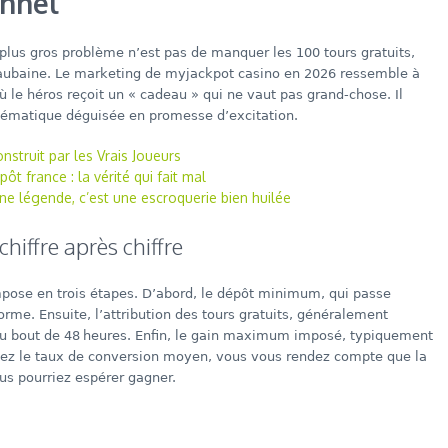
onnel
plus gros problème n’est pas de manquer les 100 tours gratuits,
e aubaine. Le marketing de myjackpot casino en 2026 ressemble à
 le héros reçoit un « cadeau » qui ne vaut pas grand-chose. Il
hématique déguisée en promesse d’excitation.
struit par les Vrais Joueurs
ôt france : la vérité qui fait mal
ne légende, c’est une escroquerie bien huilée
chiffre après chiffre
mpose en trois étapes. D’abord, le dépôt minimum, qui passe
orme. Ensuite, l’attribution des tours gratuits, généralement
au bout de 48 heures. Enfin, le gain maximum imposé, typiquement
culez le taux de conversion moyen, vous vous rendez compte que la
us pourriez espérer gagner.