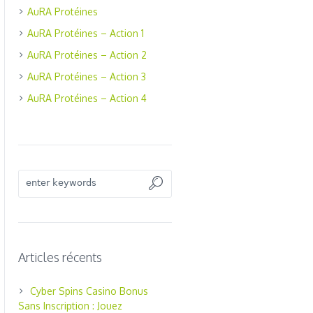
AuRA Protéines
AuRA Protéines – Action 1
AuRA Protéines – Action 2
AuRA Protéines – Action 3
AuRA Protéines – Action 4
Articles récents
Cyber Spins Casino Bonus
Sans Inscription : Jouez