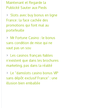
Maintenant et Regarde la
Publicité Sauter aux Pieds
Slots avec buy bonus en ligne
France : la face cachée des
promotions qui font mal au
portefeuille
Mr Fortune Casino : le bonus
sans condition de mise qui ne
vaut pas un sou
Les casinos français fiables
n’existent que dans les brochures
marketing, pas dans la réalité
Le “damslots casino bonus VIP
sans dépôt exclusif France” : une
illusion bien emballée