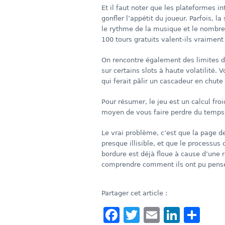
Et il faut noter que les plateformes 
gonfler l’appétit du joueur. Parfois, l
le rythme de la musique et le nombre 
100 tours gratuits valent-ils vraiment
On rencontre également des limites d
sur certains slots à haute volatilité.
qui ferait pâlir un cascadeur en chute 
Pour résumer, le jeu est un calcul fro
moyen de vous faire perdre du temps, 
Le vrai problème, c’est que la page de
presque illisible, et que le processus
bordure est déjà floue à cause d’une r
comprendre comment ils ont pu penser
Partager cet article :
Facebook
Twitter
Email
Linke
Sha