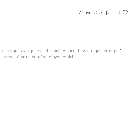
24 avril 2026
0
no en ligne avec paiement rapide France : la vérité qui dérange
 la réalité brute derrière le hype mobile