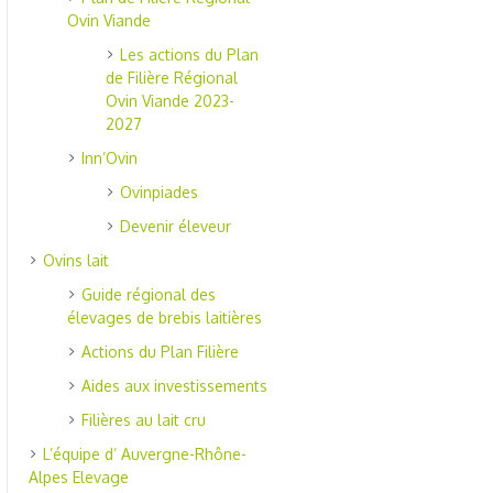
Ovin Viande
Les actions du Plan
de Filière Régional
Ovin Viande 2023-
2027
Inn’Ovin
Ovinpiades
Devenir éleveur
Ovins lait
Guide régional des
élevages de brebis laitières
Actions du Plan Filière
Aides aux investissements
Filières au lait cru
L’équipe d’ Auvergne-Rhône-
Alpes Elevage