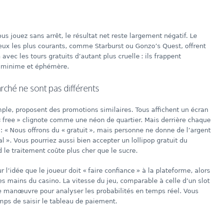
s jouez sans arrêt, le résultat net reste largement négatif. Le
jeux les plus courants, comme Starburst ou Gonzo’s Quest, offrent
avec les tours gratuits d’autant plus cruelle : ils frappent
t minime et éphémère.
rché ne sont pas différents
le, proposent des promotions similaires. Tous affichent un écran
 free » clignote comme une néon de quartier. Mais derrière chaque
 « Nous offrons du « gratuit », mais personne ne donne de l’argent
al ». Vous pourriez aussi bien accepter un lollipop gratuit du
d le traitement coûte plus cher que le sucre.
l’idée que le joueur doit « faire confiance » à la plateforme, alors
 les mains du casino. La vitesse du jeu, comparable à celle d’un slot
e manœuvre pour analyser les probabilités en temps réel. Vous
ps de saisir le tableau de paiement.