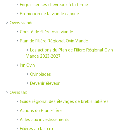
Engraisser ses chevreaux à la ferme
Promotion de la viande caprine
Ovins viande
Comité de filière ovin viande
Plan de Filière Régional Ovin Viande
Les actions du Plan de Filière Régional Ovin
Viande 2023-2027
Inn’Ovin
Ovinpiades
Devenir éleveur
Ovins lait
Guide régional des élevages de brebis laitières
Actions du Plan Filière
Aides aux investissements
Filières au lait cru