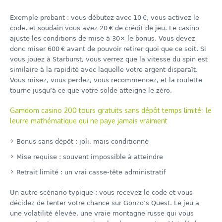
Exemple probant : vous débutez avec 10 €, vous activez le
code, et soudain vous avez 20 € de crédit de jeu. Le casino
ajuste les conditions de mise à 30× le bonus. Vous devez
donc miser 600 € avant de pouvoir retirer quoi que ce soit. Si
vous jouez à Starburst, vous verrez que la vitesse du spin est
similaire à la rapidité avec laquelle votre argent disparaît.
Vous misez, vous perdez, vous recommencez, et la roulette
tourne jusqu’à ce que votre solde atteigne le zéro.
Gamdom casino 200 tours gratuits sans dépôt temps limité : le
leurre mathématique qui ne paye jamais vraiment
Bonus sans dépôt : joli, mais conditionné
Mise requise : souvent impossible à atteindre
Retrait limité : un vrai casse-tête administratif
Un autre scénario typique : vous recevez le code et vous
décidez de tenter votre chance sur Gonzo’s Quest. Le jeu a
une volatilité élevée, une vraie montagne russe qui vous