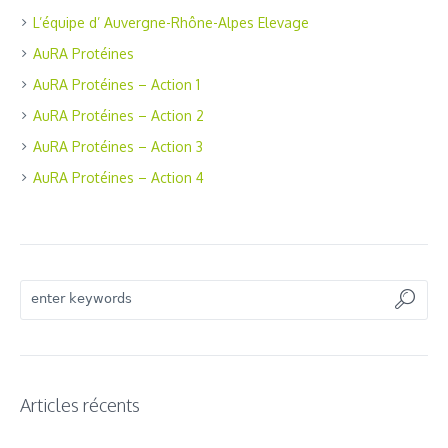
L’équipe d’ Auvergne-Rhône-Alpes Elevage
AuRA Protéines
AuRA Protéines – Action 1
AuRA Protéines – Action 2
AuRA Protéines – Action 3
AuRA Protéines – Action 4
Articles récents