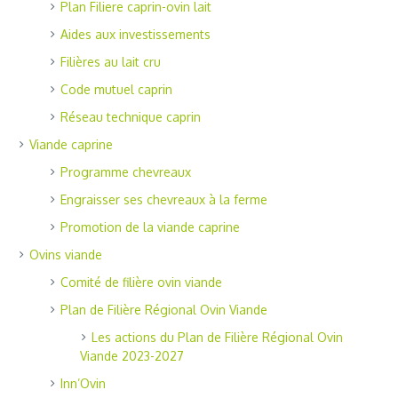
Plan Filiere caprin-ovin lait
Aides aux investissements
Filières au lait cru
Code mutuel caprin
Réseau technique caprin
Viande caprine
Programme chevreaux
Engraisser ses chevreaux à la ferme
Promotion de la viande caprine
Ovins viande
Comité de filière ovin viande
Plan de Filière Régional Ovin Viande
Les actions du Plan de Filière Régional Ovin
Viande 2023-2027
Inn’Ovin