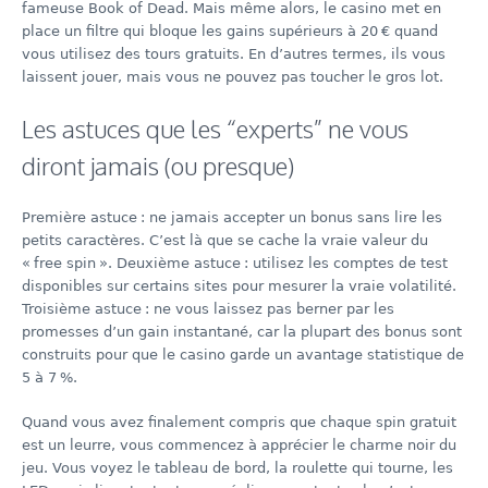
fameuse Book of Dead. Mais même alors, le casino met en
place un filtre qui bloque les gains supérieurs à 20 € quand
vous utilisez des tours gratuits. En d’autres termes, ils vous
laissent jouer, mais vous ne pouvez pas toucher le gros lot.
Les astuces que les “experts” ne vous
diront jamais (ou presque)
Première astuce : ne jamais accepter un bonus sans lire les
petits caractères. C’est là que se cache la vraie valeur du
« free spin ». Deuxième astuce : utilisez les comptes de test
disponibles sur certains sites pour mesurer la vraie volatilité.
Troisième astuce : ne vous laissez pas berner par les
promesses d’un gain instantané, car la plupart des bonus sont
construits pour que le casino garde un avantage statistique de
5 à 7 %.
Quand vous avez finalement compris que chaque spin gratuit
est un leurre, vous commencez à apprécier le charme noir du
jeu. Vous voyez le tableau de bord, la roulette qui tourne, les