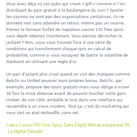
Vous avez déjà vu ces pubs qui crient « gift » comme si l’on
distribuait du pain gratuit à la boulangerie du coin ? Spoiler :
les casinos ne sont pas des organisations caritatives, ils ne
donnent rien sans attendre un retour, même pas un sourire.
Prenez le fameux forfait de napoleon casino 135 free spins
sans dépôt obtenez maintenant. Vous pensez décrocher le
jackpot ? Non, vous vous trouvez face à une série de
conditions qui transforment chaque spin en calcul de
probabilité, comme si vous essayiez de battre la volatilité de
Starburst en utilisant une règle d’or.
Un pari d’autant plus cruel quand on voit des marques comme
Betclic ou Unibet pousser leurs propres bonus. Betclic, par
exemple, propose des tours gratuits mais vous oblige à miser
30 fois la mise obtenue avant de pouvoir toucher votre gain.
Unibet, de son côté, emballe le tout dans une interface qui
ressemble à un vieux modem. Tout ça, c’est du marketing qui
vous sert un plat réchauffé, sans sel.
Cobra Casino 190 Free Spins Sans Dépôt Retrait Instantané FR
: Le Mythe Dévoilé