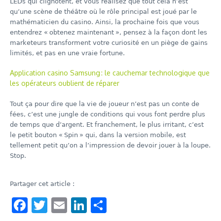
LEDs qui clignotent, et vous réalisez que tout cela n’est
qu’une scène de théâtre où le rôle principal est joué par le
mathématicien du casino. Ainsi, la prochaine fois que vous
entendrez « obtenez maintenant », pensez à la façon dont les
marketeurs transforment votre curiosité en un piège de gains
limités, et pas en une vraie fortune.
Application casino Samsung : le cauchemar technologique que
les opérateurs oublient de réparer
Tout ça pour dire que la vie de joueur n’est pas un conte de
fées, c’est une jungle de conditions qui vous font perdre plus
de temps que d’argent. Et franchement, le plus irritant, c’est
le petit bouton « Spin » qui, dans la version mobile, est
tellement petit qu’on a l’impression de devoir jouer à la loupe.
Stop.
Partager cet article :
Facebook
Twitter
Email
LinkedIn
Share