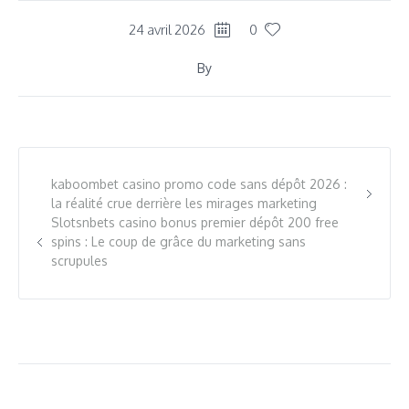
24 avril 2026
0
By
kaboombet casino promo code sans dépôt 2026 :
la réalité crue derrière les mirages marketing
Slotsnbets casino bonus premier dépôt 200 free
spins : Le coup de grâce du marketing sans
scrupules