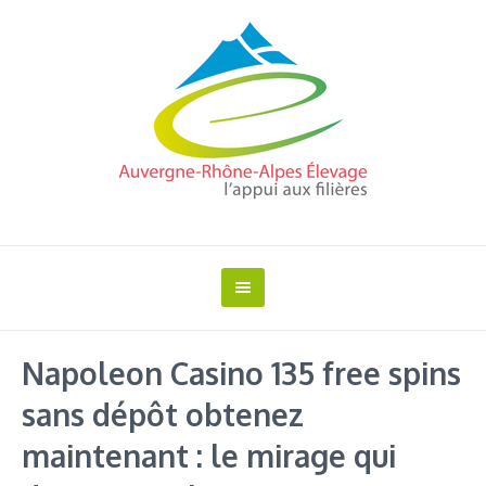
Napoleon Casino 135 free spins
sans dépôt obtenez
maintenant : le mirage qui