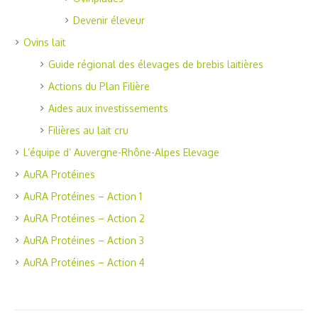
Devenir éleveur
Ovins lait
Guide régional des élevages de brebis laitières
Actions du Plan Filière
Aides aux investissements
Filières au lait cru
L’équipe d’ Auvergne-Rhône-Alpes Elevage
AuRA Protéines
AuRA Protéines – Action 1
AuRA Protéines – Action 2
AuRA Protéines – Action 3
AuRA Protéines – Action 4