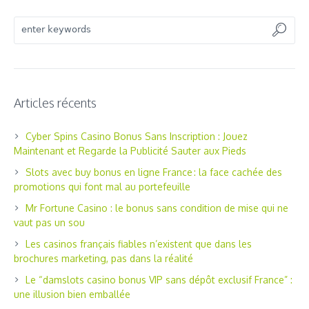
Articles récents
Cyber Spins Casino Bonus Sans Inscription : Jouez
Maintenant et Regarde la Publicité Sauter aux Pieds
Slots avec buy bonus en ligne France : la face cachée des
promotions qui font mal au portefeuille
Mr Fortune Casino : le bonus sans condition de mise qui ne
vaut pas un sou
Les casinos français fiables n’existent que dans les
brochures marketing, pas dans la réalité
Le “damslots casino bonus VIP sans dépôt exclusif France” :
une illusion bien emballée