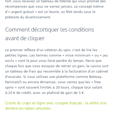
fort, vous recevez un tableau de fidélité qui vous promet des
récompenses que vous ne verrez jamais. Le concept même
d’« argent gratuit » est un leurre, un filet tendu sous le
prétexte du divertissement.
Comment décortiquer les conditions
avant de cliquer
Le premier réflexe d’un vétéran du spin, c’est de lire les
petites lignes. Les termes comme « mise minimum » ou « jeu
exclu » sont là pour vous faire perdre du temps. Parce que
chaque fois que vous essayez de retirer un gain, le casino sort
un tableau de frais qui ressemble à la facturation d’un cabinet
d’avocats. Si vous utilisez une plateforme comme Betway,
Parimatch ou encore Winamax, vous verrez que les « free
spins » sont souvent limités à 20 tours, chaque tour valant
0,10 € de crédit, avec un plafond de gain de 5 €.
Cracks du craps en ligne avec croupier français : la vérité crue
derrière les tables virtuelles