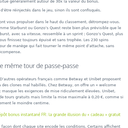
situe généralement autour de 30x la valeur du bonus.
d’être réinjectés dans le jeu, sinon ils sont confisqués.
vont vous propulser dans le haut du classement, détrompez‑vous.
mme Starburst ou Gonzo’s Quest reste bien plus prévisible que le
burst, avec sa vitesse, ressemble à un sprint ; Gonzo’s Quest, plus
ous finissez toujours épuisé et sans trophée. Les 230 spins
 tour de manège qui fait tourner le même point d’attache, sans
 récompense.
le même tour de passe‑passe
 D’autres opérateurs français comme Betway et Unibet proposent
à des clones mal habillés. Chez Betway, on offre un « welcome
k masque les exigences de mise ridiculement élevées. Unibet,
e tours gratuits mais limite la mise maximale à 0,20 €, comme si
idement le moindre centime.
pôt bonus instantané FR : la grande illusion du « cadeau » gratuit
a façon dont chaque site encode les conditions. Certains affichent