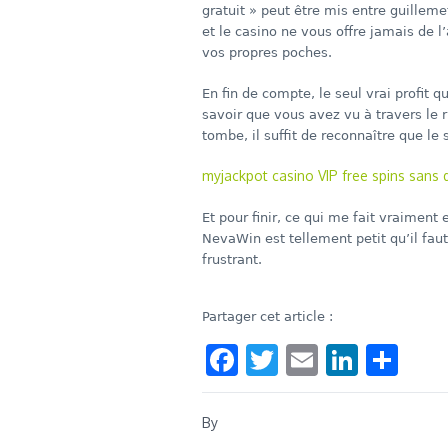
gratuit » peut être mis entre guillemet
et le casino ne vous offre jamais de l
vos propres poches.
En fin de compte, le seul vrai profit 
savoir que vous avez vu à travers le 
tombe, il suffit de reconnaître que l
myjackpot casino VIP free spins sans d
Et pour finir, ce qui me fait vraiment
NevaWin est tellement petit qu’il fau
frustrant.
Partager cet article :
Facebook
Twitter
Email
Linke
Sha
By