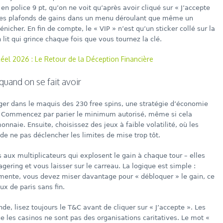
en police 9 pt, qu’on ne voit qu’après avoir cliqué sur « J’accepte
 les plafonds de gains dans un menu déroulant que même un
nicher. En fin de compte, le « VIP » n’est qu’un sticker collé sur la
lit qui grince chaque fois que vous tournez la clé.
el 2026 : Le Retour de la Déception Financière
and on se fait avoir
er dans le maquis des 230 free spins, une stratégie d’économie
é. Commencez par parier le minimum autorisé, même si cela
naie. Ensuite, choisissez des jeux à faible volatilité, où les
 de ne pas déclencher les limites de mise trop tôt.
 aux multiplicateurs qui explosent le gain à chaque tour – elles
gering et vous laisser sur le carreau. La logique est simple :
gmente, vous devez miser davantage pour « débloquer » le gain, ce
ux de paris sans fin.
, lisez toujours le T&C avant de cliquer sur « J’accepte ». Les
ue les casinos ne sont pas des organisations caritatives. Le mot «