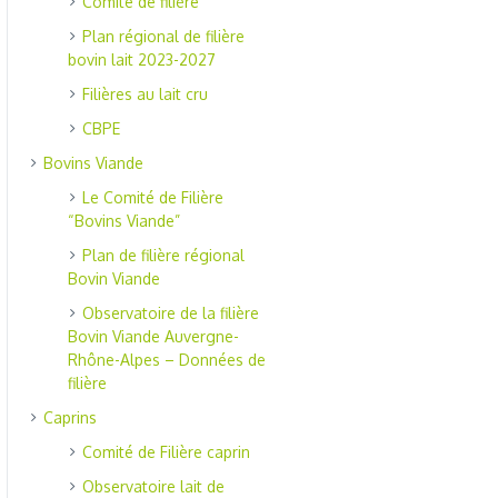
Comité de filière
Plan régional de filière
bovin lait 2023-2027
Filières au lait cru
CBPE
Bovins Viande
Le Comité de Filière
“Bovins Viande”
Plan de filière régional
Bovin Viande
Observatoire de la filière
Bovin Viande Auvergne-
Rhône-Alpes – Données de
filière
Caprins
Comité de Filière caprin
Observatoire lait de