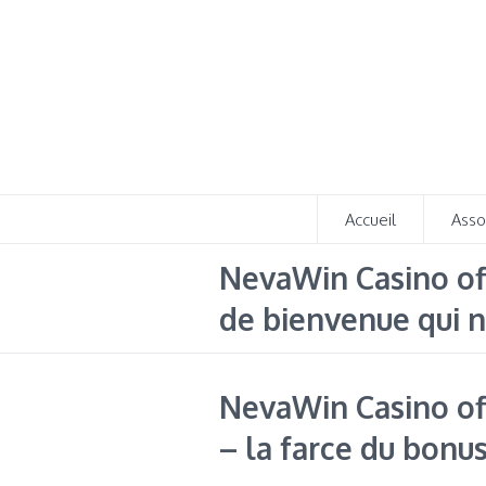
Accueil
Asso
NevaWin Casino off
de bienvenue qui n
NevaWin Casino off
– la farce du bonu