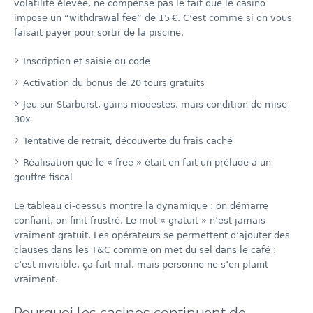
volatilité élevée, ne compense pas le fait que le casino
impose un “withdrawal fee” de 15 €. C’est comme si on vous
faisait payer pour sortir de la piscine.
Inscription et saisie du code
Activation du bonus de 20 tours gratuits
Jeu sur Starburst, gains modestes, mais condition de mise
30x
Tentative de retrait, découverte du frais caché
Réalisation que le « free » était en fait un prélude à un
gouffre fiscal
Le tableau ci‑dessus montre la dynamique : on démarre
confiant, on finit frustré. Le mot « gratuit » n’est jamais
vraiment gratuit. Les opérateurs se permettent d’ajouter des
clauses dans les T&C comme on met du sel dans le café :
c’est invisible, ça fait mal, mais personne ne s’en plaint
vraiment.
Pourquoi les casinos continuent de