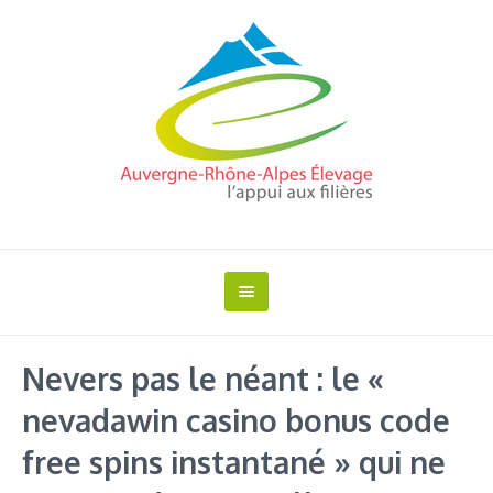
Nevers pas le néant : le «
nevadawin casino bonus code
free spins instantané » qui ne