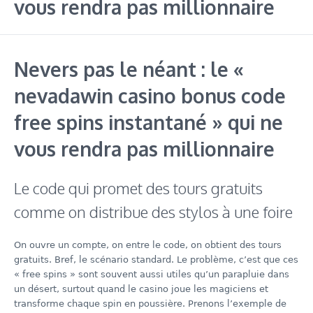
vous rendra pas millionnaire
Nevers pas le néant : le «
nevadawin casino bonus code
free spins instantané » qui ne
vous rendra pas millionnaire
Le code qui promet des tours gratuits
comme on distribue des stylos à une foire
On ouvre un compte, on entre le code, on obtient des tours
gratuits. Bref, le scénario standard. Le problème, c’est que ces
« free spins » sont souvent aussi utiles qu’un parapluie dans
un désert, surtout quand le casino joue les magiciens et
transforme chaque spin en poussière. Prenons l’exemple de