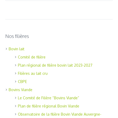
Nos filières
Bovin lait
Comité de filière
Plan régional de filière bovin lait 2023-2027
Filières au lait cru
CBPE
Bovins Viande
Le Comité de Filière “Bovins Viande”
Plan de filière régional Bovin Viande
Observatoire de la filière Bovin Viande Auvergne-