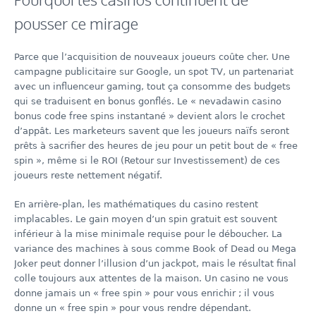
pousser ce mirage
Parce que l’acquisition de nouveaux joueurs coûte cher. Une
campagne publicitaire sur Google, un spot TV, un partenariat
avec un influenceur gaming, tout ça consomme des budgets
qui se traduisent en bonus gonflés. Le « nevadawin casino
bonus code free spins instantané » devient alors le crochet
d’appât. Les marketeurs savent que les joueurs naïfs seront
prêts à sacrifier des heures de jeu pour un petit bout de « free
spin », même si le ROI (Retour sur Investissement) de ces
joueurs reste nettement négatif.
En arrière‑plan, les mathématiques du casino restent
implacables. Le gain moyen d’un spin gratuit est souvent
inférieur à la mise minimale requise pour le déboucher. La
variance des machines à sous comme Book of Dead ou Mega
Joker peut donner l’illusion d’un jackpot, mais le résultat final
colle toujours aux attentes de la maison. Un casino ne vous
donne jamais un « free spin » pour vous enrichir ; il vous
donne un « free spin » pour vous rendre dépendant.