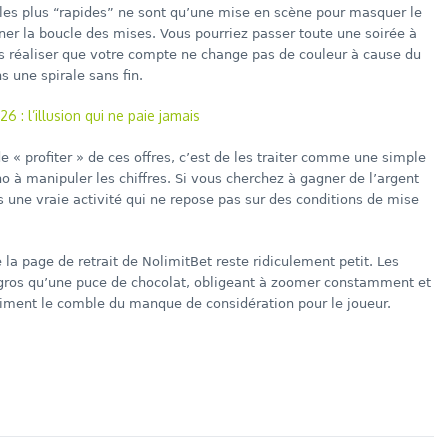
 les plus “rapides” ne sont qu’une mise en scène pour masquer le
urner la boucle des mises. Vous pourriez passer toute une soirée à
is réaliser que votre compte ne change pas de couleur à cause du
 une spirale sans fin.
 : l’illusion qui ne paie jamais
e « profiter » de ces offres, c’est de les traiter comme une simple
o à manipuler les chiffres. Si vous cherchez à gagner de l’argent
s une vraie activité qui ne repose pas sur des conditions de mise
e la page de retrait de NolimitBet reste ridiculement petit. Les
s gros qu’une puce de chocolat, obligeant à zoomer constamment et
aiment le comble du manque de considération pour le joueur.
dIn
re