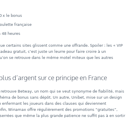
0 x le bonus
oulette française
à 48 heures
 que certains sites glissent comme une offrande. Spoiler : les « VIP
deau gratuit, c’est juste un leurre pour faire croire à un
qu’on se retrouve dans le même motel miteux que les autres
plus d’argent sur ce principe en France
on retrouve Betway, un nom qui se veut synonyme de fiabilité, mais
chéma de bonus sans dépôt. Un autre, Unibet, mise sur un design
en enfermant les joueurs dans des clauses qui deviennent
nfin, Winamax offre régulièrement des promotions “gratuites”,
 serrées que même la plus grande patience ne suffit pas à en sortir