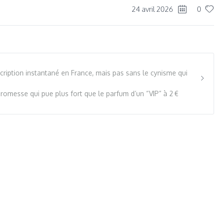
24 avril 2026
0
ription instantané en France, mais pas sans le cynisme qui
promesse qui pue plus fort que le parfum d’un “VIP” à 2 €