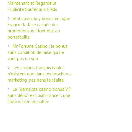
Maintenant et Regarde la
Publicité Sauter aux Pieds
Slots avec buy bonus en ligne
France : la face cachée des
promotions qui font mal au
portefeuille
Mr Fortune Casino : le bonus
sans condition de mise qui ne
vaut pas un sou
Les casinos français fiables
n’existent que dans les brochures
marketing, pas dans la réalité
Le “damslots casino bonus VIP
sans dépôt exclusif France” : une
illusion bien emballée