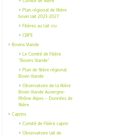
Comité de filière
Plan régional de filière
bovin lait 2023-2027
Filières au lait cru
CBPE
Bovins Viande
Le Comité de Filière
“Bovins Viande”
Plan de filière régional
Bovin Viande
Observatoire de la filière
Bovin Viande Auvergne-
Rhône-Alpes – Données de
filière
Caprins
Comité de Filière caprin
Observatoire lait de