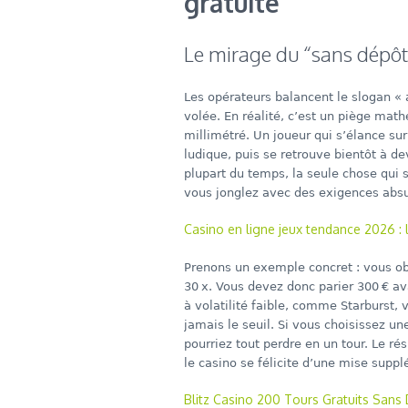
gratuité
Le mirage du “sans dépôt” 
Les opérateurs balancent le slogan « 
volée. En réalité, c’est un piège ma
millimétré. Un joueur qui s’élance sur
ludique, puis se retrouve bientôt à d
plupart du temps, la seule chose qui 
vous jonglez avec des exigences abs
Casino en ligne jeux tendance 2026 : l
Prenons un exemple concret : vous obt
30 x. Vous devez donc parier 300 € av
à volatilité faible, comme Starburst
jamais le seuil. Si vous choisissez u
pourriez tout perdre en un tour. Le ré
le casino se félicite d’une mise suppl
Blitz Casino 200 Tours Gratuits Sans 