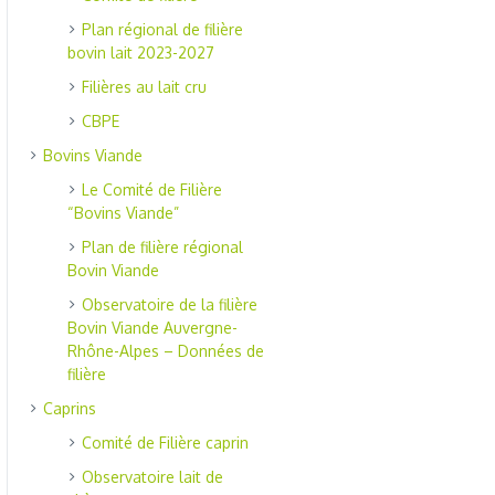
Plan régional de filière
bovin lait 2023-2027
Filières au lait cru
CBPE
Bovins Viande
Le Comité de Filière
“Bovins Viande”
Plan de filière régional
Bovin Viande
Observatoire de la filière
Bovin Viande Auvergne-
Rhône-Alpes – Données de
filière
Caprins
Comité de Filière caprin
Observatoire lait de