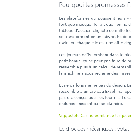
Pourquoi les promesses f
Les plateformes qui poussent leurs « 
font que masquer le fait que l’on ne
tableau d’accueil clignote de mille f
se transforment en un labyrinthe de
Bwin, où chaque clic est une offre dé
Les joueurs naïfs tombent dans le piè
petit bonus, ça ne peut pas faire de 
ressemble plus à un calcul de rentabi
la machine à sous réclame des mises 
Et ne parlons même pas du design. Le
ressemble à un tableau Excel mal opti
pas été conçus pour les fourmis. Le c
endurcis finissent par se plaindre.
Viggoslots Casino bombarde les joueu
Le choc des mécaniques : volatil