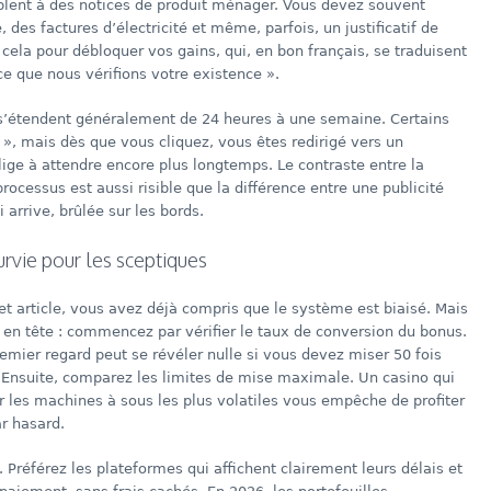
lent à des notices de produit ménager. Vous devez souvent
té, des factures d’électricité et même, parfois, un justificatif de
cela pour débloquer vos gains, qui, en bon français, se traduisent
ce que nous vérifions votre existence ».
ls s’étendent généralement de 24 heures à une semaine. Certains
é », mais dès que vous cliquez, vous êtes redirigé vers un
lige à attendre encore plus longtemps. Le contraste entre la
processus est aussi risible que la différence entre une publicité
 arrive, brûlée sur les bords.
survie pour les sceptiques
et article, vous avez déjà compris que le système est biaisé. Mais
r en tête : commencez par vérifier le taux de conversion du bonus.
mier regard peut se révéler nulle si vous devez miser 50 fois
. Ensuite, comparez les limites de mise maximale. Un casino qui
les machines à sous les plus volatiles vous empêche de profiter
ar hasard.
. Préférez les plateformes qui affichent clairement leurs délais et