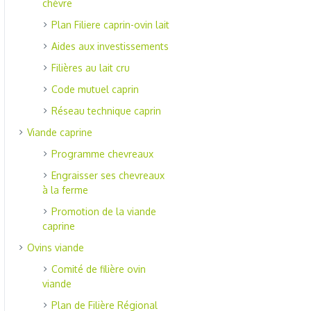
chèvre
Plan Filiere caprin-ovin lait
Aides aux investissements
Filières au lait cru
Code mutuel caprin
Réseau technique caprin
Viande caprine
Programme chevreaux
Engraisser ses chevreaux
à la ferme
Promotion de la viande
caprine
Ovins viande
Comité de filière ovin
viande
Plan de Filière Régional