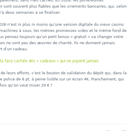
aiement, sans frais cachés. En 2026, les portefeuilles
r sont souvent plus fiables que les virements bancaires, qui, selon
’à deux semaines à se finaliser.
026 n’est ni plus ni moins qu’une version digitale du vieux casino
 machines à sous, les mêmes promesses vides et le même fond de
ous pensez toujours qu’un petit bonus « gratuit » va changer votre
inos ne sont pas des œuvres de charité. Ils ne donnent jamais
rt d’un cadeau.
: la face cachée des « cadeaux » qui ne payent jamais
de leurs efforts, c’est le bouton de validation du dépôt qui, dans la
ne police de 8 pt, à peine lisible sur un écran 4K. Franchement, qui
ois qu’on veut miser 20 € ?
dIn
re