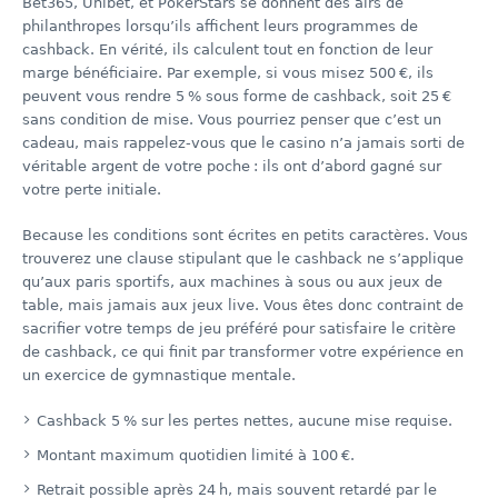
Bet365, Unibet, et PokerStars se donnent des airs de
philanthropes lorsqu’ils affichent leurs programmes de
cashback. En vérité, ils calculent tout en fonction de leur
marge bénéficiaire. Par exemple, si vous misez 500 €, ils
peuvent vous rendre 5 % sous forme de cashback, soit 25 €
sans condition de mise. Vous pourriez penser que c’est un
cadeau, mais rappelez-vous que le casino n’a jamais sorti de
véritable argent de votre poche : ils ont d’abord gagné sur
votre perte initiale.
Because les conditions sont écrites en petits caractères. Vous
trouverez une clause stipulant que le cashback ne s’applique
qu’aux paris sportifs, aux machines à sous ou aux jeux de
table, mais jamais aux jeux live. Vous êtes donc contraint de
sacrifier votre temps de jeu préféré pour satisfaire le critère
de cashback, ce qui finit par transformer votre expérience en
un exercice de gymnastique mentale.
Cashback 5 % sur les pertes nettes, aucune mise requise.
Montant maximum quotidien limité à 100 €.
Retrait possible après 24 h, mais souvent retardé par le