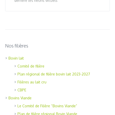
derrière les néons virtuels
Nos filières
Bovin lait
Comité de filière
Plan régional de filière bovin lait 2023-2027
Filières au lait cru
CBPE
Bovins Viande
Le Comité de Filière “Bovins Viande”
Plan de filière régional Bovin Viande