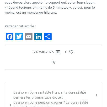
vous devez alors appeler le support qui, selon leur slogan,
« répond toujours en moins de 5 minutes », ce qui, pour le
moins, est un mensonge hilarant.
Partager cet article :
Facebook
Twitter
Email
LinkedIn
Share
24 avril 2026
0
By
Casino en ligne rentable France : la dure réalité
derrière les promos tape-à-l’œil
Casino en ligne peut on gagner ? La dure réalité