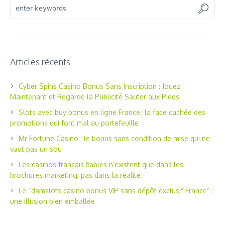
Articles récents
Cyber Spins Casino Bonus Sans Inscription : Jouez
Maintenant et Regarde la Publicité Sauter aux Pieds
Slots avec buy bonus en ligne France : la face cachée des
promotions qui font mal au portefeuille
Mr Fortune Casino : le bonus sans condition de mise qui ne
vaut pas un sou
Les casinos français fiables n’existent que dans les
brochures marketing, pas dans la réalité
Le “damslots casino bonus VIP sans dépôt exclusif France” :
une illusion bien emballée