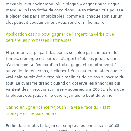
mécanique sur Winamax, où le slogan « gagnez sans risque »
masque un labyrinthe de conditions. Le système vous pousse
à placer des paris improbables, comme si chaque spin sur un
slot pouvait soudainement vous rendre millionnaire.
Application casino pour gagner de l’argent : la vérité crue
derrière les promesses lumineuses
Et pourtant, la plupart des bonus se solde par une perte de
temps, d’énergie et, parfois, d’argent réel. Les joueurs qui
s’accrochent à l’espoir d’un ticket gagnant se retrouvent à
surveiller leurs écrans, à cliquer frénétiquement, alors que le
vrai gain aurait été d’être plus malin et de ne pas s’inscrire du
tout. Le cynisme grandit quand on observe les annonces qui
vantent des « retours sur mise » supérieurs à 200 %, alors que
la plupart des joueurs ne voient jamais le bout du tunnel.
Casino en ligne licence Anjouan : la vraie face du « fast
money » qui ne paie jamais
En fin de compte, la leçon est simple : les bonus sans dépôt