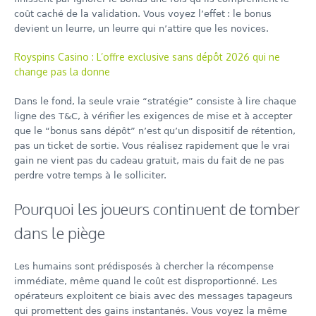
coût caché de la validation. Vous voyez l’effet : le bonus
devient un leurre, un leurre qui n’attire que les novices.
Royspins Casino : L’offre exclusive sans dépôt 2026 qui ne
change pas la donne
Dans le fond, la seule vraie “stratégie” consiste à lire chaque
ligne des T&C, à vérifier les exigences de mise et à accepter
que le “bonus sans dépôt” n’est qu’un dispositif de rétention,
pas un ticket de sortie. Vous réalisez rapidement que le vrai
gain ne vient pas du cadeau gratuit, mais du fait de ne pas
perdre votre temps à le solliciter.
Pourquoi les joueurs continuent de tomber
dans le piège
Les humains sont prédisposés à chercher la récompense
immédiate, même quand le coût est disproportionné. Les
opérateurs exploitent ce biais avec des messages tapageurs
qui promettent des gains instantanés. Vous voyez la même