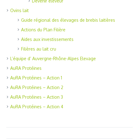
Devenir éleveur
Ovins lait
Guide régional des élevages de brebis laitières
Actions du Plan Filière
Aides aux investissements
Filières au lait cru
L’équipe d’ Auvergne-Rhône-Alpes Elevage
AuRA Protéines
AuRA Protéines – Action 1
AuRA Protéines – Action 2
AuRA Protéines – Action 3
AuRA Protéines – Action 4