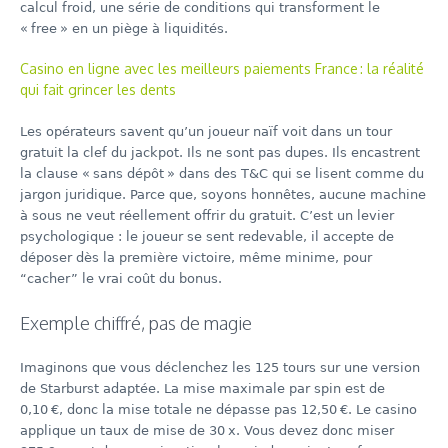
calcul froid, une série de conditions qui transforment le
« free » en un piège à liquidités.
Casino en ligne avec les meilleurs paiements France : la réalité
qui fait grincer les dents
Les opérateurs savent qu’un joueur naïf voit dans un tour
gratuit la clef du jackpot. Ils ne sont pas dupes. Ils encastrent
la clause « sans dépôt » dans des T&C qui se lisent comme du
jargon juridique. Parce que, soyons honnêtes, aucune machine
à sous ne veut réellement offrir du gratuit. C’est un levier
psychologique : le joueur se sent redevable, il accepte de
déposer dès la première victoire, même minime, pour
“cacher” le vrai coût du bonus.
Exemple chiffré, pas de magie
Imaginons que vous déclenchez les 125 tours sur une version
de Starburst adaptée. La mise maximale par spin est de
0,10 €, donc la mise totale ne dépasse pas 12,50 €. Le casino
applique un taux de mise de 30 x. Vous devez donc miser