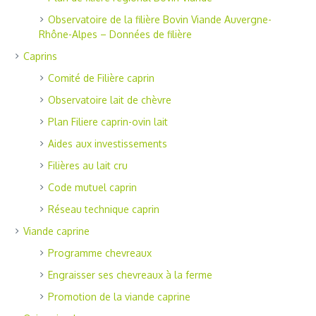
Observatoire de la filière Bovin Viande Auvergne-
Rhône-Alpes – Données de filière
Caprins
Comité de Filière caprin
Observatoire lait de chèvre
Plan Filiere caprin-ovin lait
Aides aux investissements
Filières au lait cru
Code mutuel caprin
Réseau technique caprin
Viande caprine
Programme chevreaux
Engraisser ses chevreaux à la ferme
Promotion de la viande caprine