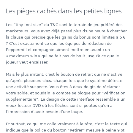
Les pièges cachés dans les petites lignes
Les “tiny font size” du T&C sont le terrain de jeu préféré des
marketeurs. Vous avez déjà passé plus d’une heure à chercher
la clause qui précise que les gains du bonus sont limités à 5 €
? C’est exactement ce que les équipes de rédaction de
Peppermill et compagnie aiment mettre en avant : un
« maximum win » qui ne fait pas de bruit jusqu’à ce que le
joueur veut encaisser.
Mais le plus irritant, c’est le bouton de retrait qui ne s’active
qu’après plusieurs clics, chaque fois que le système détecte
une activité suspecte. Vous êtes à deux doigts de réclamer
votre solde, et soudain le compte se bloque pour “vérification
supplémentaire”. Le design de cette interface ressemble à un
vieux lecteur DVD où les flèches sont si petites qu’on a
l’impression d’avoir besoin d’une loupe.
Et surtout, ce qui me colle vraiment à la tête, c’est le texte qui
indique que la police du bouton “Retirer” mesure à peine 9 pt.