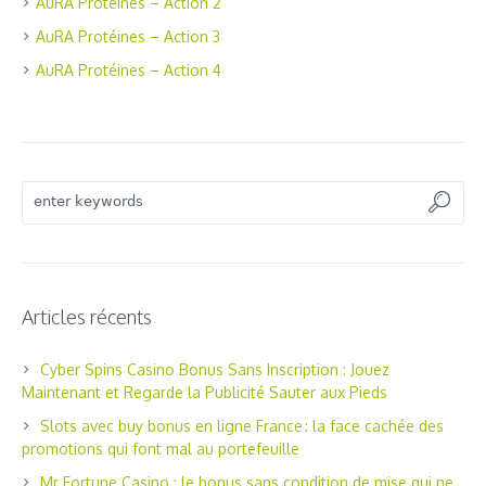
AuRA Protéines – Action 2
AuRA Protéines – Action 3
AuRA Protéines – Action 4
Articles récents
Cyber Spins Casino Bonus Sans Inscription : Jouez
Maintenant et Regarde la Publicité Sauter aux Pieds
Slots avec buy bonus en ligne France : la face cachée des
promotions qui font mal au portefeuille
Mr Fortune Casino : le bonus sans condition de mise qui ne