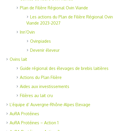
Plan de Filière Régional Ovin Viande
Les actions du Plan de Filière Régional Ovin
Viande 2023-2027
Inn’Ovin
Ovinpiades
Devenir éleveur
Ovins lait
Guide régional des élevages de brebis laitières
Actions du Plan Filière
Aides aux investissements
Filières au lait cru
L’équipe d’ Auvergne-Rhône-Alpes Elevage
AuRA Protéines
AuRA Protéines – Action 1