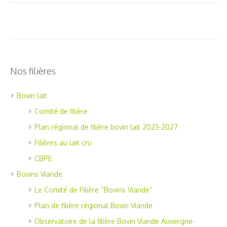
Nos filières
Bovin lait
Comité de filière
Plan régional de filière bovin lait 2023-2027
Filières au lait cru
CBPE
Bovins Viande
Le Comité de Filière “Bovins Viande”
Plan de filière régional Bovin Viande
Observatoire de la filière Bovin Viande Auvergne-