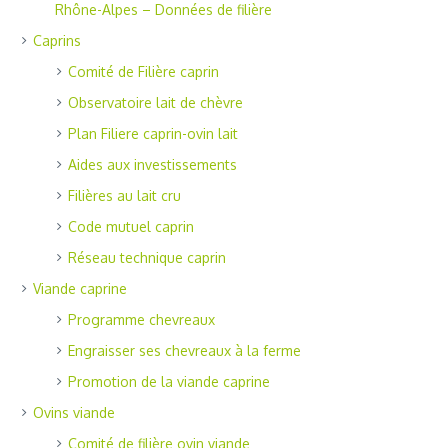
Rhône-Alpes – Données de filière
Caprins
Comité de Filière caprin
Observatoire lait de chèvre
Plan Filiere caprin-ovin lait
Aides aux investissements
Filières au lait cru
Code mutuel caprin
Réseau technique caprin
Viande caprine
Programme chevreaux
Engraisser ses chevreaux à la ferme
Promotion de la viande caprine
Ovins viande
Comité de filière ovin viande