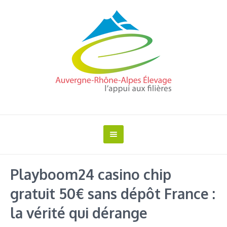
Playboom24 casino chip
gratuit 50€ sans dépôt France :
la vérité qui dérange