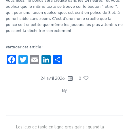
Vous lisez “le bonus sera crédité dans les 24 heures” et vous
oubliez que le même texte se trouve sur le bouton “retirer”,
qui, pour une raison quelconque, est écrit en police de 8 pt, à
peine lisible sans zoom. C’est d’une ironie cruelle que la
police soit si petite que même les joueurs les plus attentifs ne
puissent la déchiffrer correctement.
Partager cet article :
Facebook
Twitter
Email
LinkedIn
Share
24 avril 2026
0
By
Les jeux de table en ligne gros gains : quand la