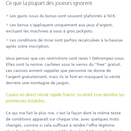
Ce que la plupart des joueurs ignorent
Les gains issus du bonus sont souvent plafonnés à 50 €.
Les bonus s’appliquent uniquement aux jeux d’argent,
excluant les machines à sous à gros jackpots.
Les conditions de mise sont parfois recalculées à la hausse
après votre inscription.
Vous pensez que ces restrictions sont rares ? Détrompez‑vous.
Elles sont la norme, cachées sous le vernis du “free” gratuit.
Les casinos aiment rappeler que personne ne donne de
l’argent gratuitement, mais ils le font en masquant la vérité
derrière une montagne de jargon.
Casino en direct retrait rapide france : la vérité crue derrière les
promesses éclairées
Ce qui me fait le plus rire, c’est la façon dont le même texte
de conditions apparaît sur chaque site, avec quelques mots
changés, comme si cela suffisait à rendre l’offre légitime.