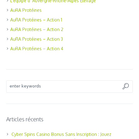
L’équipe d’ Auvergne-Rhône-Alpes Elevage
AuRA Protéines
AuRA Protéines – Action 1
AuRA Protéines – Action 2
AuRA Protéines – Action 3
AuRA Protéines – Action 4
Articles récents
Cyber Spins Casino Bonus Sans Inscription : Jouez