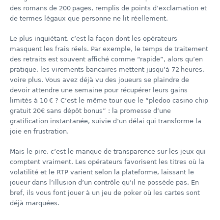
des romans de 200 pages, remplis de points d’exclamation et
de termes légaux que personne ne lit réellement.
Le plus inquiétant, c’est la façon dont les opérateurs
masquent les frais réels. Par exemple, le temps de traitement
des retraits est souvent affiché comme “rapide”, alors qu’en
pratique, les virements bancaires mettent jusqu’à 72 heures,
voire plus. Vous avez déjà vu des joueurs se plaindre de
devoir attendre une semaine pour récupérer leurs gains
limités à 10 € ? C’est le même tour que le “pledoo casino chip
gratuit 20€ sans dépôt bonus” : la promesse d’une
gratification instantanée, suivie d’un délai qui transforme la
joie en frustration.
Mais le pire, c’est le manque de transparence sur les jeux qui
comptent vraiment. Les opérateurs favorisent les titres où la
volatilité et le RTP varient selon la plateforme, laissant le
joueur dans l’illusion d’un contrôle qu’il ne possède pas. En
bref, ils vous font jouer à un jeu de poker où les cartes sont
déjà marquées.