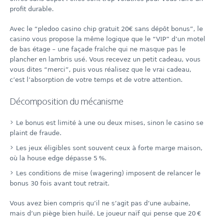
profit durable.
Avec le “pledoo casino chip gratuit 20€ sans dépôt bonus”, le
casino vous propose la même logique que le “VIP” d’un motel
de bas étage – une façade fraîche qui ne masque pas le
plancher en lambris usé. Vous recevez un petit cadeau, vous
vous dites “merci”, puis vous réalisez que le vrai cadeau,
c’est l’absorption de votre temps et de votre attention.
Décomposition du mécanisme
Le bonus est limité à une ou deux mises, sinon le casino se
plaint de fraude.
Les jeux éligibles sont souvent ceux à forte marge maison,
où la house edge dépasse 5 %.
Les conditions de mise (wagering) imposent de relancer le
bonus 30 fois avant tout retrait.
Vous avez bien compris qu’il ne s’agit pas d’une aubaine,
mais d’un piège bien huilé. Le joueur naïf qui pense que 20 €