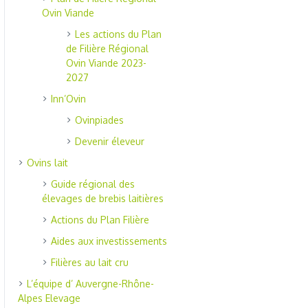
Ovin Viande
Les actions du Plan
de Filière Régional
Ovin Viande 2023-
2027
Inn’Ovin
Ovinpiades
Devenir éleveur
Ovins lait
Guide régional des
élevages de brebis laitières
Actions du Plan Filière
Aides aux investissements
Filières au lait cru
L’équipe d’ Auvergne-Rhône-
Alpes Elevage