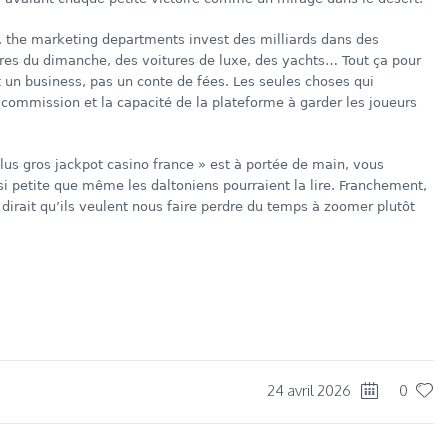
, the marketing departments invest des milliards dans des
ires du dimanche, des voitures de luxe, des yachts… Tout ça pour
t un business, pas un conte de fées. Les seules choses qui
commission et la capacité de la plateforme à garder les joueurs
lus gros jackpot casino france » est à portée de main, vous
i petite que même les daltoniens pourraient la lire. Franchement,
n dirait qu’ils veulent nous faire perdre du temps à zoomer plutôt
dIn
re
24 avril 2026
0