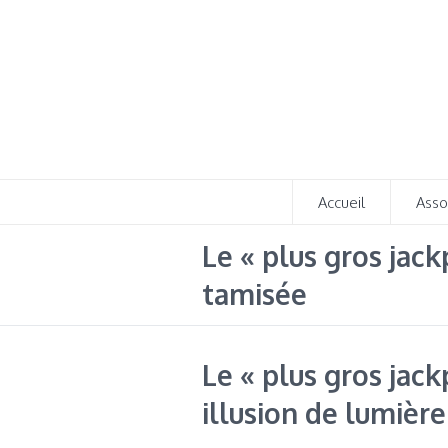
Accueil
Asso
Le « plus gros jack
tamisée
Le « plus gros jack
illusion de lumièr