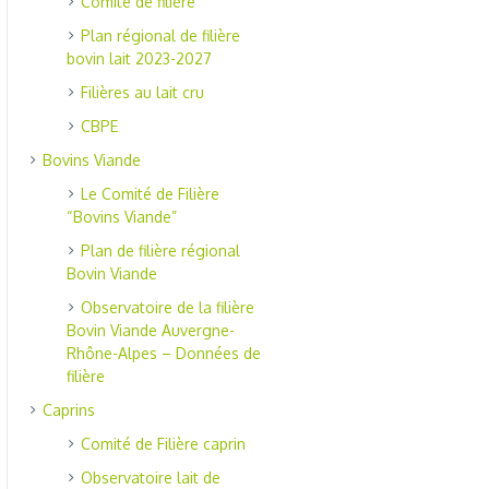
Comité de filière
Plan régional de filière
bovin lait 2023-2027
Filières au lait cru
CBPE
Bovins Viande
Le Comité de Filière
“Bovins Viande”
Plan de filière régional
Bovin Viande
Observatoire de la filière
Bovin Viande Auvergne-
Rhône-Alpes – Données de
filière
Caprins
Comité de Filière caprin
Observatoire lait de