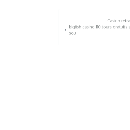
Casino retra
bigfish casino 110 tours gratuits 
sou