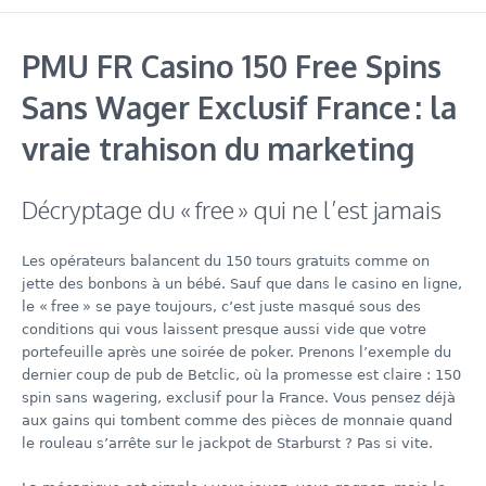
PMU FR Casino 150 Free Spins
Sans Wager Exclusif France : la
vraie trahison du marketing
Décryptage du « free » qui ne l’est jamais
Les opérateurs balancent du 150 tours gratuits comme on
jette des bonbons à un bébé. Sauf que dans le casino en ligne,
le « free » se paye toujours, c’est juste masqué sous des
conditions qui vous laissent presque aussi vide que votre
portefeuille après une soirée de poker. Prenons l’exemple du
dernier coup de pub de Betclic, où la promesse est claire : 150
spin sans wagering, exclusif pour la France. Vous pensez déjà
aux gains qui tombent comme des pièces de monnaie quand
le rouleau s’arrête sur le jackpot de Starburst ? Pas si vite.