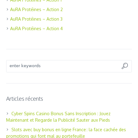
AuRA Protéines – Action 2
AuRA Protéines – Action 3
AuRA Protéines – Action 4
Articles récents
Cyber Spins Casino Bonus Sans Inscription : Jouez
Maintenant et Regarde la Publicité Sauter aux Pieds
Slots avec buy bonus en ligne France : la face cachée des
promotions qui font mal au portefeuille