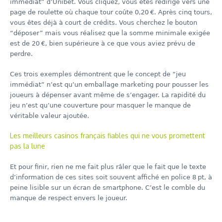
immédiat” d’Unibet. Vous cliquez, vous êtes redirigé vers une
page de roulette où chaque tour coûte 0,20 €. Après cinq tours,
vous êtes déjà à court de crédits. Vous cherchez le bouton
“déposer” mais vous réalisez que la somme minimale exigée
est de 20 €, bien supérieure à ce que vous aviez prévu de
perdre.
Ces trois exemples démontrent que le concept de “jeu
immédiat” n’est qu’un emballage marketing pour pousser les
joueurs à dépenser avant même de s’engager. La rapidité du
jeu n’est qu’une couverture pour masquer le manque de
véritable valeur ajoutée.
Les meilleurs casinos français fiables qui ne vous promettent
pas la lune
Et pour finir, rien ne me fait plus râler que le fait que le texte
d’information de ces sites soit souvent affiché en police 8 pt, à
peine lisible sur un écran de smartphone. C’est le comble du
manque de respect envers le joueur.