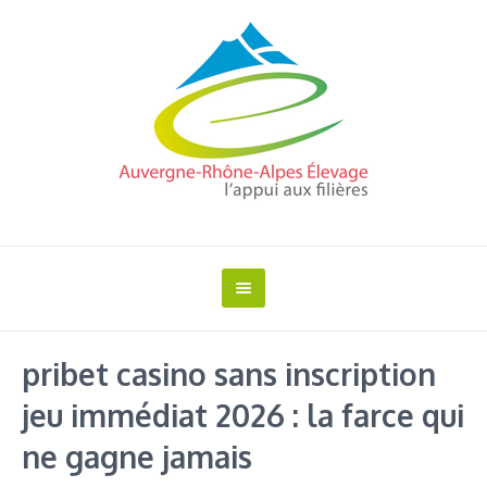
pribet casino sans inscription
jeu immédiat 2026 : la farce qui
ne gagne jamais