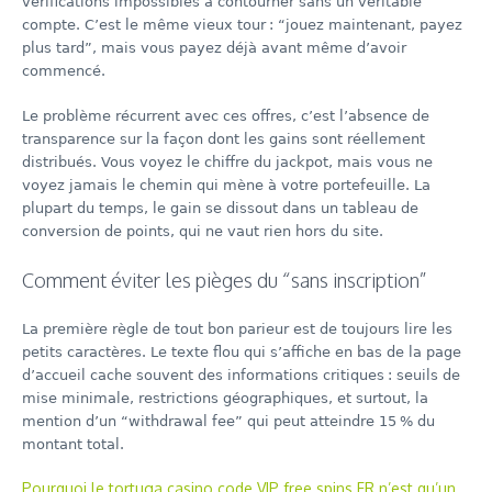
verifications impossibles à contourner sans un véritable
compte. C’est le même vieux tour : “jouez maintenant, payez
plus tard”, mais vous payez déjà avant même d’avoir
commencé.
Le problème récurrent avec ces offres, c’est l’absence de
transparence sur la façon dont les gains sont réellement
distribués. Vous voyez le chiffre du jackpot, mais vous ne
voyez jamais le chemin qui mène à votre portefeuille. La
plupart du temps, le gain se dissout dans un tableau de
conversion de points, qui ne vaut rien hors du site.
Comment éviter les pièges du “sans inscription”
La première règle de tout bon parieur est de toujours lire les
petits caractères. Le texte flou qui s’affiche en bas de la page
d’accueil cache souvent des informations critiques : seuils de
mise minimale, restrictions géographiques, et surtout, la
mention d’un “withdrawal fee” qui peut atteindre 15 % du
montant total.
Pourquoi le tortuga casino code VIP free spins FR n’est qu’un