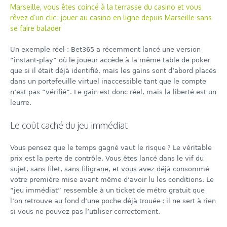
Marseille, vous êtes coincé à la terrasse du casino et vous
rêvez d’un clic : jouer au casino en ligne depuis Marseille sans
se faire balader
Un exemple réel : Bet365 a récemment lancé une version
“instant‑play” où le joueur accède à la même table de poker
que si il était déjà identifié, mais les gains sont d’abord placés
dans un portefeuille virtuel inaccessible tant que le compte
n’est pas “vérifié”. Le gain est donc réel, mais la liberté est un
leurre.
Le coût caché du jeu immédiat
Vous pensez que le temps gagné vaut le risque ? Le véritable
prix est la perte de contrôle. Vous êtes lancé dans le vif du
sujet, sans filet, sans filigrane, et vous avez déjà consommé
votre première mise avant même d’avoir lu les conditions. Le
“jeu immédiat” ressemble à un ticket de métro gratuit que
l’on retrouve au fond d’une poche déjà trouée : il ne sert à rien
si vous ne pouvez pas l’utiliser correctement.