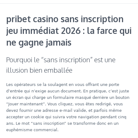
pribet casino sans inscription
jeu immédiat 2026 : la farce qui
ne gagne jamais
Pourquoi le “sans inscription” est une
illusion bien emballée
Les opérateurs se la soulagent en vous offrant une porte
d’entrée qui n’exige aucun document. En pratique, c’est juste
un écran qui charge un formulaire masqué derrière un bouton
“Jouer maintenant”. Vous cliquez, vous êtes redirigé, vous
devez fournir une adresse e‑mail valide, et parfois même
accepter un cookie qui suivra votre navigation pendant cinq
ans. Le mot “sans inscription” se transforme donc en un
euphémisme commercial.