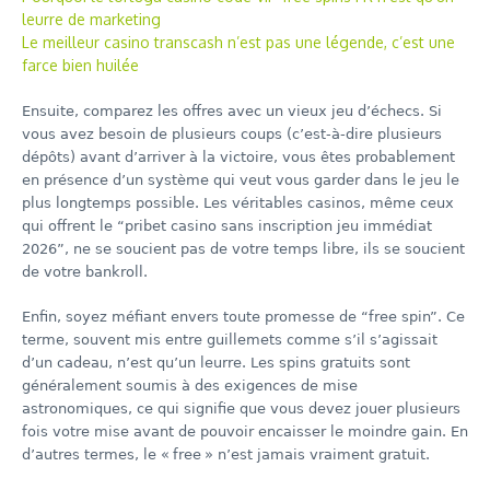
leurre de marketing
Le meilleur casino transcash n’est pas une légende, c’est une
farce bien huilée
Ensuite, comparez les offres avec un vieux jeu d’échecs. Si
vous avez besoin de plusieurs coups (c’est‑à‑dire plusieurs
dépôts) avant d’arriver à la victoire, vous êtes probablement
en présence d’un système qui veut vous garder dans le jeu le
plus longtemps possible. Les véritables casinos, même ceux
qui offrent le “pribet casino sans inscription jeu immédiat
2026”, ne se soucient pas de votre temps libre, ils se soucient
de votre bankroll.
Enfin, soyez méfiant envers toute promesse de “free spin”. Ce
terme, souvent mis entre guillemets comme s’il s’agissait
d’un cadeau, n’est qu’un leurre. Les spins gratuits sont
généralement soumis à des exigences de mise
astronomiques, ce qui signifie que vous devez jouer plusieurs
fois votre mise avant de pouvoir encaisser le moindre gain. En
d’autres termes, le « free » n’est jamais vraiment gratuit.