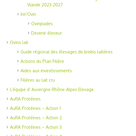
Viande 2023-2027
Inn’Ovin
Ovinpiades
Devenir éleveur
Ovins lait
Guide régional des élevages de brebis laitières
Actions du Plan Filière
Aides aux investissements
Filières au lait cru
L’équipe d’ Auvergne-Rhône-Alpes Elevage
AuRA Protéines
AuRA Protéines – Action 1
AuRA Protéines – Action 2
AuRA Protéines – Action 3