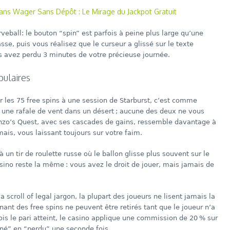
ans Wager Sans Dépôt : Le Mirage du Jackpot Gratuit
veball: le bouton “spin” est parfois à peine plus large qu’une
sse, puis vous réalisez que le curseur a glissé sur le texte
s avez perdu 3 minutes de votre précieuse journée.
pulaires
r les 75 free spins à une session de Starburst, c’est comme
à une rafale de vent dans un désert ; aucune des deux ne vous
Gonzo’s Quest, avec ses cascades de gains, ressemble davantage à
mais, vous laissant toujours sur votre faim.
 un tir de roulette russe où le ballon glisse plus souvent sur le
asino reste la même : vous avez le droit de jouer, mais jamais de
scroll of legal jargon, la plupart des joueurs ne lisent jamais la
nant des free spins ne peuvent être retirés tant que le joueur n’a
ois le pari atteint, le casino applique une commission de 20 % sur
né” en “perdu” une seconde fois.