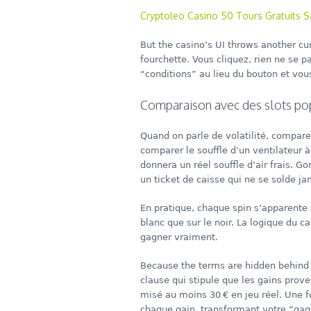
Cryptoleo Casino 50 Tours Gratuits S
But the casino’s UI throws another cur
fourchette. Vous cliquez, rien ne se pa
“conditions” au lieu du bouton et vou
Comparaison avec des slots po
Quand on parle de volatilité, compare
comparer le souffle d’un ventilateur 
donnera un réel souffle d’air frais. 
un ticket de caisse qui ne se solde ja
En pratique, chaque spin s’apparente à
blanc que sur le noir. La logique du c
gagner vraiment.
Because the terms are hidden behind a 
clause qui stipule que les gains prove
misé au moins 30 € en jeu réel. Une f
chaque gain, transformant votre “gag