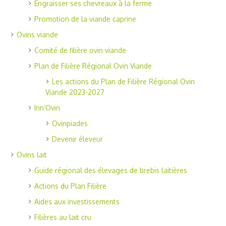
Engraisser ses chevreaux à la ferme
Promotion de la viande caprine
Ovins viande
Comité de filière ovin viande
Plan de Filière Régional Ovin Viande
Les actions du Plan de Filière Régional Ovin
Viande 2023-2027
Inn’Ovin
Ovinpiades
Devenir éleveur
Ovins lait
Guide régional des élevages de brebis laitières
Actions du Plan Filière
Aides aux investissements
Filières au lait cru