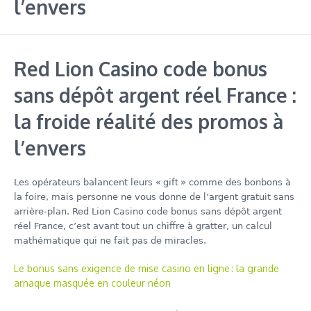
l’envers
Red Lion Casino code bonus
sans dépôt argent réel France :
la froide réalité des promos à
l’envers
Les opérateurs balancent leurs « gift » comme des bonbons à
la foire, mais personne ne vous donne de l’argent gratuit sans
arrière‑plan. Red Lion Casino code bonus sans dépôt argent
réel France, c’est avant tout un chiffre à gratter, un calcul
mathématique qui ne fait pas de miracles.
Le bonus sans exigence de mise casino en ligne : la grande
arnaque masquée en couleur néon