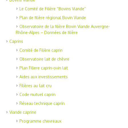
Le Comité de Filière “Bovins Viande”
Plan de filière régional Bovin Viande
Observatoire de la filière Bovin Viande Auvergne-
Rhône-Alpes – Données de filière
Caprins
Comité de Filière caprin
Observatoire lait de chèvre
Plan Filiere caprin-ovin lait
Aides aux investissements
Filières au lait cru
Code mutuel caprin
Réseau technique caprin
Viande caprine
Programme chevreaux