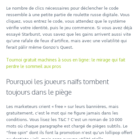
Le nombre de clics nécessaires pour déclencher le code
ressemble à une petite partie de roulette russe digitale. Vous
cliquez, vous entrez le code, vous attendez que le système
vérifie votre identité, puis le jeu commence. Si vous avez déjà
essayé Starburst, vous savez que les gains arrivent aussi vite
qu’une rafale de feux d’artifice, mais avec une volatilité qui
ferait pâlir même Gonzo’s Quest.
Tournoi gratuit machines à sous en ligne : le mirage qui fait
perdre le sommeil aux pros
Pourquoi les joueurs naïfs tombent
toujours dans le piège
Les marketeurs crient « free » sur leurs bannières, mais
gratuitement, c’est le mot qui ne figure jamais dans les
conditions. Vous lisez les T&C ? C’est un roman de 10 000
mots où chaque paragraphe est chargé de pièges subtils. Le
“free spin” dont ils font la promotion n’est qu’un lollipop offert