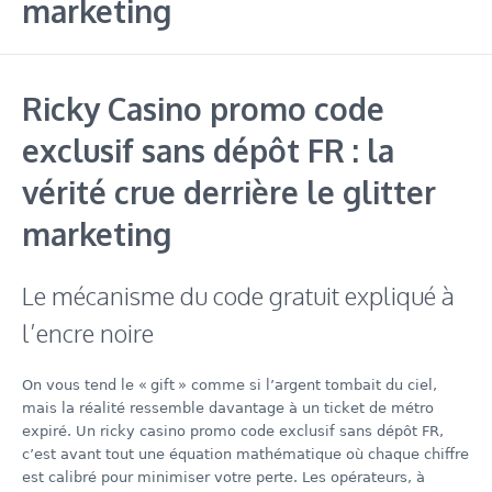
marketing
Ricky Casino promo code
exclusif sans dépôt FR : la
vérité crue derrière le glitter
marketing
Le mécanisme du code gratuit expliqué à
l’encre noire
On vous tend le « gift » comme si l’argent tombait du ciel,
mais la réalité ressemble davantage à un ticket de métro
expiré. Un ricky casino promo code exclusif sans dépôt FR,
c’est avant tout une équation mathématique où chaque chiffre
est calibré pour minimiser votre perte. Les opérateurs, à