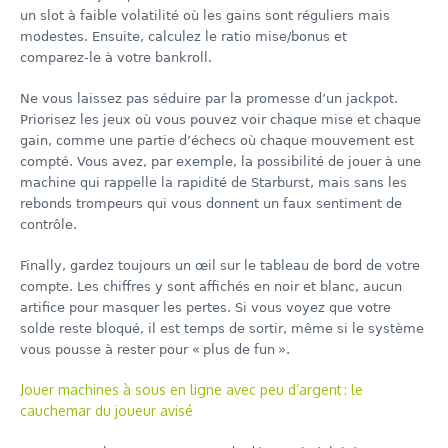
un slot à faible volatilité où les gains sont réguliers mais
modestes. Ensuite, calculez le ratio mise/bonus et
comparez‑le à votre bankroll.
Ne vous laissez pas séduire par la promesse d’un jackpot.
Priorisez les jeux où vous pouvez voir chaque mise et chaque
gain, comme une partie d’échecs où chaque mouvement est
compté. Vous avez, par exemple, la possibilité de jouer à une
machine qui rappelle la rapidité de Starburst, mais sans les
rebonds trompeurs qui vous donnent un faux sentiment de
contrôle.
Finally, gardez toujours un œil sur le tableau de bord de votre
compte. Les chiffres y sont affichés en noir et blanc, aucun
artifice pour masquer les pertes. Si vous voyez que votre
solde reste bloqué, il est temps de sortir, même si le système
vous pousse à rester pour « plus de fun ».
Jouer machines à sous en ligne avec peu d’argent : le
cauchemar du joueur avisé