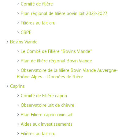
Comité de filière
Plan régional de filière bovin lait 2023-2027
Filières au lait cru
CBPE
Bovins Viande
Le Comité de Filière “Bovins Viande”
Plan de filière régional Bovin Viande
Observatoire de la filière Bovin Viande Auvergne-
Rhône-Alpes – Données de filière
Caprins
Comité de Filière caprin
Observatoire lait de chèvre
Plan Filiere caprin-ovin lait
Aides aux investissements
Filières au lait cru