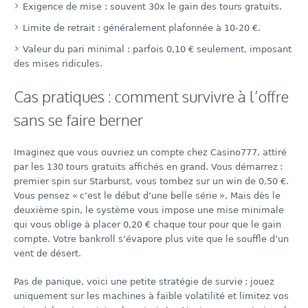
Exigence de mise : souvent 30x le gain des tours gratuits.
Limite de retrait : généralement plafonnée à 10‑20 €.
Valeur du pari minimal : parfois 0,10 € seulement, imposant
des mises ridicules.
Cas pratiques : comment survivre à l’offre
sans se faire berner
Imaginez que vous ouvriez un compte chez Casino777, attiré
par les 130 tours gratuits affichés en grand. Vous démarrez :
premier spin sur Starburst, vous tombez sur un win de 0,50 €.
Vous pensez « c’est le début d’une belle série ». Mais dès le
deuxième spin, le système vous impose une mise minimale
qui vous oblige à placer 0,20 € chaque tour pour que le gain
compte. Votre bankroll s’évapore plus vite que le souffle d’un
vent de désert.
Pas de panique, voici une petite stratégie de survie : jouez
uniquement sur les machines à faible volatilité et limitez vos