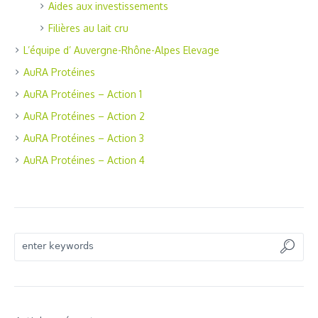
Aides aux investissements
Filières au lait cru
L’équipe d’ Auvergne-Rhône-Alpes Elevage
AuRA Protéines
AuRA Protéines – Action 1
AuRA Protéines – Action 2
AuRA Protéines – Action 3
AuRA Protéines – Action 4