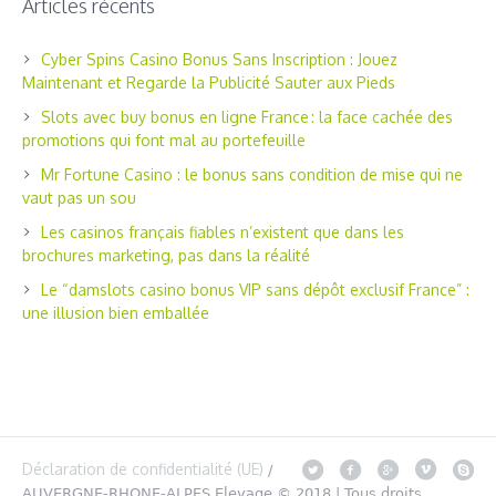
Articles récents
Cyber Spins Casino Bonus Sans Inscription : Jouez
Maintenant et Regarde la Publicité Sauter aux Pieds
Slots avec buy bonus en ligne France : la face cachée des
promotions qui font mal au portefeuille
Mr Fortune Casino : le bonus sans condition de mise qui ne
vaut pas un sou
Les casinos français fiables n’existent que dans les
brochures marketing, pas dans la réalité
Le “damslots casino bonus VIP sans dépôt exclusif France” :
une illusion bien emballée
Déclaration de confidentialité (UE)
/
AUVERGNE-RHONE-ALPES Elevage © 2018 | Tous droits