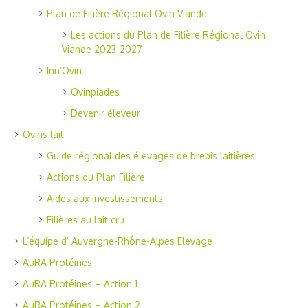
Plan de Filière Régional Ovin Viande
Les actions du Plan de Filière Régional Ovin
Viande 2023-2027
Inn’Ovin
Ovinpiades
Devenir éleveur
Ovins lait
Guide régional des élevages de brebis laitières
Actions du Plan Filière
Aides aux investissements
Filières au lait cru
L’équipe d’ Auvergne-Rhône-Alpes Elevage
AuRA Protéines
AuRA Protéines – Action 1
AuRA Protéines – Action 2