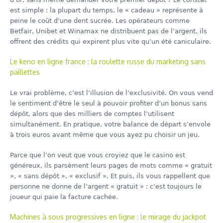
est simple : la plupart du temps, le « cadeau » représente à
peine le coût d’une dent sucrée. Les opérateurs comme
Betfair, Unibet et Winamax ne distribuent pas de l’argent, ils
offrent des crédits qui expirent plus vite qu’un été caniculaire.
Le keno en ligne france : la roulette russe du marketing sans
paillettes
Le vrai problème, c’est l’illusion de l’exclusivité. On vous vend
le sentiment d’être le seul à pouvoir profiter d’un bonus sans
dépôt, alors que des milliers de comptes l’utilisent
simultanément. En pratique, votre balance de départ s’envole
à trois euros avant même que vous ayez pu choisir un jeu.
Parce que l’on veut que vous croyiez que le casino est
généreux, ils parsèment leurs pages de mots comme « gratuit
», « sans dépôt », « exclusif ». Et puis, ils vous rappellent que
personne ne donne de l’argent « gratuit » : c’est toujours le
joueur qui paie la facture cachée.
Machines à sous progressives en ligne : le mirage du jackpot