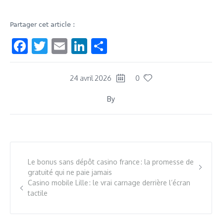
Partager cet article :
Facebook
Twitter
Email
LinkedIn
Share
24 avril 2026
0
By
Le bonus sans dépôt casino france : la promesse de
gratuité qui ne paie jamais
Casino mobile Lille : le vrai carnage derrière l’écran
tactile