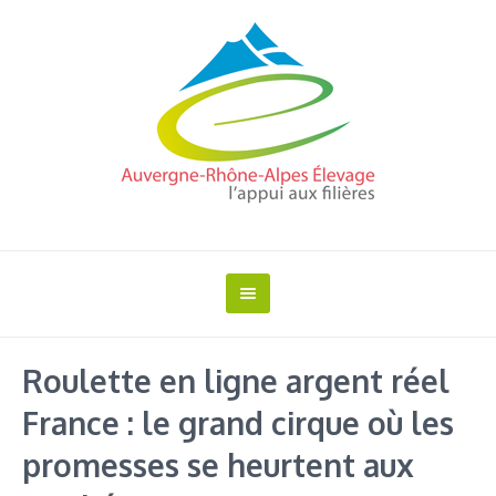
Roulette en ligne argent réel
France : le grand cirque où les
promesses se heurtent aux