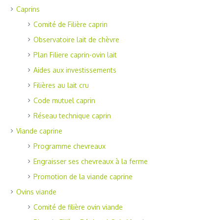
Caprins
Comité de Filière caprin
Observatoire lait de chèvre
Plan Filiere caprin-ovin lait
Aides aux investissements
Filières au lait cru
Code mutuel caprin
Réseau technique caprin
Viande caprine
Programme chevreaux
Engraisser ses chevreaux à la ferme
Promotion de la viande caprine
Ovins viande
Comité de filière ovin viande