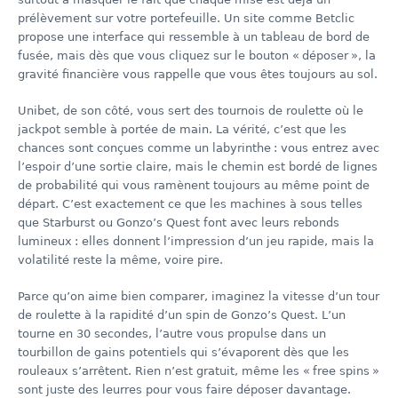
prélèvement sur votre portefeuille. Un site comme Betclic
propose une interface qui ressemble à un tableau de bord de
fusée, mais dès que vous cliquez sur le bouton « déposer », la
gravité financière vous rappelle que vous êtes toujours au sol.
Unibet, de son côté, vous sert des tournois de roulette où le
jackpot semble à portée de main. La vérité, c’est que les
chances sont conçues comme un labyrinthe : vous entrez avec
l’espoir d’une sortie claire, mais le chemin est bordé de lignes
de probabilité qui vous ramènent toujours au même point de
départ. C’est exactement ce que les machines à sous telles
que Starburst ou Gonzo’s Quest font avec leurs rebonds
lumineux : elles donnent l’impression d’un jeu rapide, mais la
volatilité reste la même, voire pire.
Parce qu’on aime bien comparer, imaginez la vitesse d’un tour
de roulette à la rapidité d’un spin de Gonzo’s Quest. L’un
tourne en 30 secondes, l’autre vous propulse dans un
tourbillon de gains potentiels qui s’évaporent dès que les
rouleaux s’arrêtent. Rien n’est gratuit, même les « free spins »
sont juste des leurres pour vous faire déposer davantage.