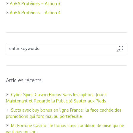
AuRA Protéines – Action 3
AuRA Protéines – Action 4
Articles récents
Cyber Spins Casino Bonus Sans Inscription : Jouez
Maintenant et Regarde la Publicité Sauter aux Pieds
Slots avec buy bonus en ligne France : la face cachée des
promotions qui font mal au portefeuille
Mr Fortune Casino : le bonus sans condition de mise qui ne
vaut pas un sou