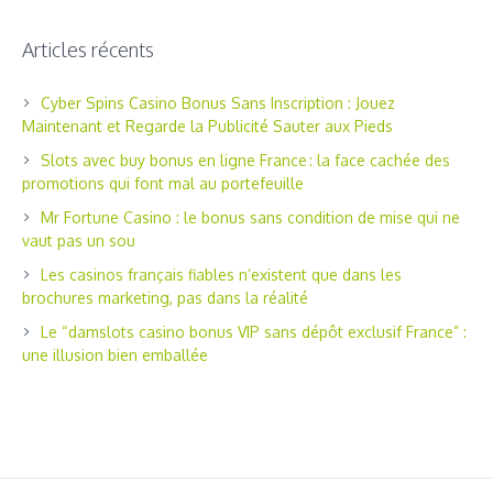
Articles récents
Cyber Spins Casino Bonus Sans Inscription : Jouez
Maintenant et Regarde la Publicité Sauter aux Pieds
Slots avec buy bonus en ligne France : la face cachée des
promotions qui font mal au portefeuille
Mr Fortune Casino : le bonus sans condition de mise qui ne
vaut pas un sou
Les casinos français fiables n’existent que dans les
brochures marketing, pas dans la réalité
Le “damslots casino bonus VIP sans dépôt exclusif France” :
une illusion bien emballée