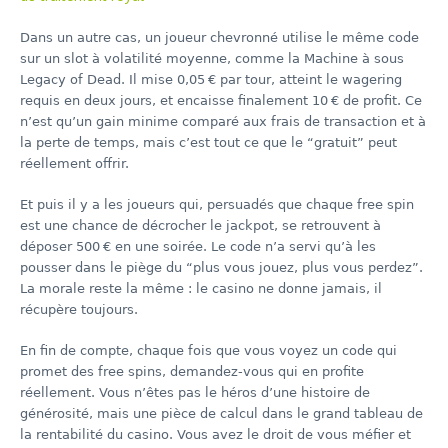
Dans un autre cas, un joueur chevronné utilise le même code
sur un slot à volatilité moyenne, comme la Machine à sous
Legacy of Dead. Il mise 0,05 € par tour, atteint le wagering
requis en deux jours, et encaisse finalement 10 € de profit. Ce
n’est qu’un gain minime comparé aux frais de transaction et à
la perte de temps, mais c’est tout ce que le “gratuit” peut
réellement offrir.
Et puis il y a les joueurs qui, persuadés que chaque free spin
est une chance de décrocher le jackpot, se retrouvent à
déposer 500 € en une soirée. Le code n’a servi qu’à les
pousser dans le piège du “plus vous jouez, plus vous perdez”.
La morale reste la même : le casino ne donne jamais, il
récupère toujours.
En fin de compte, chaque fois que vous voyez un code qui
promet des free spins, demandez-vous qui en profite
réellement. Vous n’êtes pas le héros d’une histoire de
générosité, mais une pièce de calcul dans le grand tableau de
la rentabilité du casino. Vous avez le droit de vous méfier et