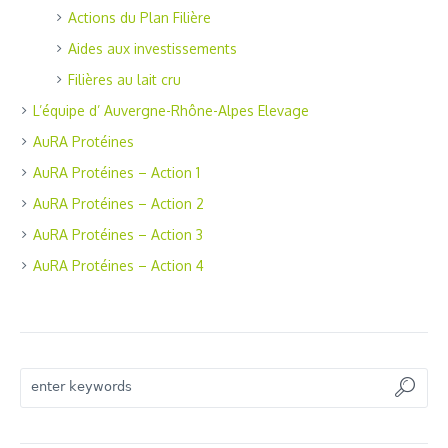
Actions du Plan Filière
Aides aux investissements
Filières au lait cru
L’équipe d’ Auvergne-Rhône-Alpes Elevage
AuRA Protéines
AuRA Protéines – Action 1
AuRA Protéines – Action 2
AuRA Protéines – Action 3
AuRA Protéines – Action 4