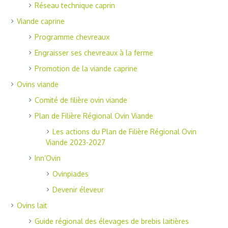
Réseau technique caprin
Viande caprine
Programme chevreaux
Engraisser ses chevreaux à la ferme
Promotion de la viande caprine
Ovins viande
Comité de filière ovin viande
Plan de Filière Régional Ovin Viande
Les actions du Plan de Filière Régional Ovin
Viande 2023-2027
Inn’Ovin
Ovinpiades
Devenir éleveur
Ovins lait
Guide régional des élevages de brebis laitières