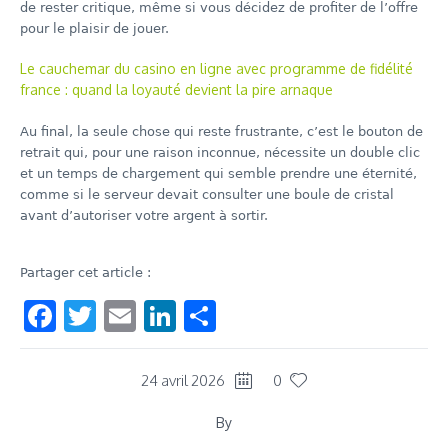
de rester critique, même si vous décidez de profiter de l’offre
pour le plaisir de jouer.
Le cauchemar du casino en ligne avec programme de fidélité
france : quand la loyauté devient la pire arnaque
Au final, la seule chose qui reste frustrante, c’est le bouton de
retrait qui, pour une raison inconnue, nécessite un double clic
et un temps de chargement qui semble prendre une éternité,
comme si le serveur devait consulter une boule de cristal
avant d’autoriser votre argent à sortir.
Partager cet article :
Facebook
Twitter
Email
LinkedIn
Share
24 avril 2026
0
By