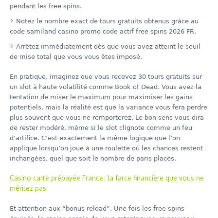
pendant les free spins.
Notez le nombre exact de tours gratuits obtenus grâce au
code samiland casino promo code actif free spins 2026 FR.
Arrêtez immédiatement dès que vous avez atteint le seuil
de mise total que vous vous êtes imposé.
En pratique, imaginez que vous recevez 30 tours gratuits sur
un slot à haute volatilité comme Book of Dead. Vous avez la
tentation de miser le maximum pour maximiser les gains
potentiels, mais la réalité est que la variance vous fera perdre
plus souvent que vous ne remporterez. Le bon sens vous dira
de rester modéré, même si le slot clignote comme un feu
d’artifice. C’est exactement la même logique que l’on
applique lorsqu’on joue à une roulette où les chances restent
inchangées, quel que soit le nombre de paris placés.
Casino carte prépayée France : la farce financière que vous ne
méritez pas
Et attention aux “bonus reload”. Une fois les free spins