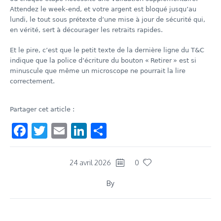
Attendez le week-end, et votre argent est bloqué jusqu’au
lundi, le tout sous prétexte d’une mise à jour de sécurité qui,
en vérité, sert à décourager les retraits rapides.
Et le pire, c’est que le petit texte de la dernière ligne du T&C
indique que la police d’écriture du bouton « Retirer » est si
minuscule que même un microscope ne pourrait la lire
correctement.
Partager cet article :
Facebook
Twitter
Email
LinkedIn
Share
24 avril 2026
0
By