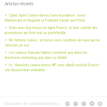
Articles récents
Cyber Spins Casino Bonus Sans Inscription : Jouez
Maintenant et Regarde la Publicité Sauter aux Pieds
Slots avec buy bonus en ligne France : la face cachée des
promotions qui font mal au portefeuille
Mr Fortune Casino : le bonus sans condition de mise qui ne
vaut pas un sou
Les casinos français fiables n’existent que dans les
brochures marketing, pas dans la réalité
Le “damslots casino bonus VIP sans dépôt exclusif France” :
une illusion bien emballée
Déclaration de confidentialité (UE)
/