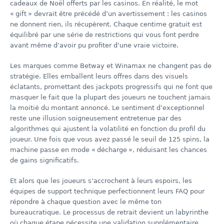
cadeaux de Noël offerts par les casinos. En réalité, le mot
« gift » devrait être précédé d’un avertissement : les casinos
ne donnent rien, ils récupèrent. Chaque centime gratuit est
équilibré par une série de restrictions qui vous font perdre
avant même d’avoir pu profiter d’une vraie victoire.
Les marques comme Betway et Winamax ne changent pas de
stratégie. Elles emballent leurs offres dans des visuels
éclatants, promettant des jackpots progressifs qui ne font que
masquer le fait que la plupart des joueurs ne touchent jamais
la moitié du montant annoncé. Le sentiment d’exceptionnel
reste une illusion soigneusement entretenue par des
algorithmes qui ajustent la volatilité en fonction du profil du
joueur. Une fois que vous avez passé le seuil de 125 spins, la
machine passe en mode « décharge », réduisant les chances
de gains significatifs.
Et alors que les joueurs s’accrochent à leurs espoirs, les
équipes de support technique perfectionnent leurs FAQ pour
répondre à chaque question avec le même ton
bureaucratique. Le processus de retrait devient un labyrinthe
où chaque étape nécessite une validation supplémentaire.