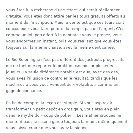
Vous êtes à la recherche d’une “free” qui serait réellement
gratuite. Vous êtes donc attiré par les tours gratuits offerts au
moment de l’inscription. Mais la vérité est que ces tours sont
conçus pour vous faire perdre du temps, pas de l’argent. C’est
comme un lollipop offert à la dentiste : vous le prenez, vous
vous endormez un instant, puis vous réalisez que vous êtes
toujours sur la même chaise, avec la même dent cariée.
Le Sic Bo en ligne n’est pas différent des jackpots progressifs
qui ne font que reporter le profit du casino sur plusieurs
joueurs. La seule différence notable est que, avec des dés,
vous avez l’illusion de contrôler le résultat, tandis que les
machines à sous vous vendent du « volatilité » comme un
gage de confiance.
En fin de compte, la leçon est simple. Si vous aspirez à
transformer un petit dépôt en gros gain, vous êtes en plein
dans le mythe du « coup de poker ». Les mathématiques ne
mentent pas : le casino garde toujours la main, même quand il
vous laisse croire que vous avez la sienne.