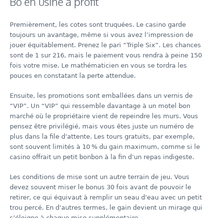
Bo en usine à profit
Premièrement, les cotes sont truquées. Le casino garde
toujours un avantage, même si vous avez l’impression de
jouer équitablement. Prenez le pari “Triple Six”. Les chances
sont de 1 sur 216, mais le paiement vous rendra à peine 150
fois votre mise. Le mathématicien en vous se tordra les
pouces en constatant la perte attendue.
Ensuite, les promotions sont emballées dans un vernis de
“VIP”. Un “VIP” qui ressemble davantage à un motel bon
marché où le propriétaire vient de repeindre les murs. Vous
pensez être privilégié, mais vous êtes juste un numéro de
plus dans la file d’attente. Les tours gratuits, par exemple,
sont souvent limités à 10 % du gain maximum, comme si le
casino offrait un petit bonbon à la fin d’un repas indigeste.
Les conditions de mise sont un autre terrain de jeu. Vous
devez souvent miser le bonus 30 fois avant de pouvoir le
retirer, ce qui équivaut à remplir un seau d’eau avec un petit
trou percé. En d’autres termes, le gain devient un mirage qui
s’éloigne à chaque mise supplémentaire.