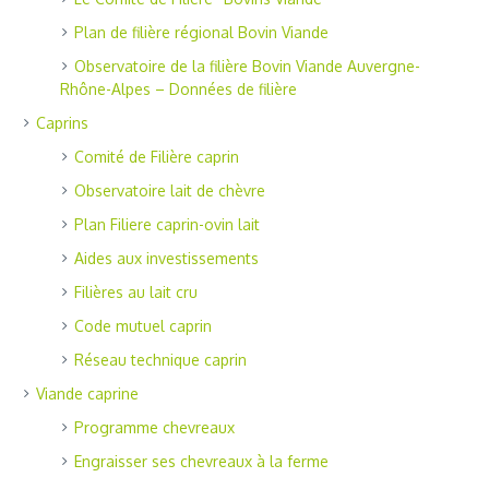
Plan de filière régional Bovin Viande
Observatoire de la filière Bovin Viande Auvergne-
Rhône-Alpes – Données de filière
Caprins
Comité de Filière caprin
Observatoire lait de chèvre
Plan Filiere caprin-ovin lait
Aides aux investissements
Filières au lait cru
Code mutuel caprin
Réseau technique caprin
Viande caprine
Programme chevreaux
Engraisser ses chevreaux à la ferme