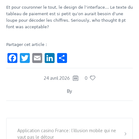
Et pour couronner le tout, le design de l’interface… Le texte du
tableau de paiement est si petit qu’on aurait besoin d’une
loupe pour décoder les chiffres. Seriously, who thought 8 pt
font was acceptable?
Partager cet article :
Facebook
Twitter
Email
LinkedIn
Share
24 avril 2026
0
By
Application casino France : l’illusion mobile qui ne
vaut pas le détour