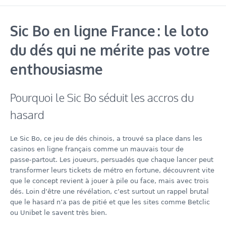
Sic Bo en ligne France : le loto
du dés qui ne mérite pas votre
enthousiasme
Pourquoi le Sic Bo séduit les accros du
hasard
Le Sic Bo, ce jeu de dés chinois, a trouvé sa place dans les
casinos en ligne français comme un mauvais tour de
passe‑partout. Les joueurs, persuadés que chaque lancer peut
transformer leurs tickets de métro en fortune, découvrent vite
que le concept revient à jouer à pile ou face, mais avec trois
dés. Loin d’être une révélation, c’est surtout un rappel brutal
que le hasard n’a pas de pitié et que les sites comme Betclic
ou Unibet le savent très bien.