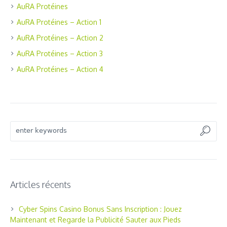
AuRA Protéines
AuRA Protéines – Action 1
AuRA Protéines – Action 2
AuRA Protéines – Action 3
AuRA Protéines – Action 4
Articles récents
Cyber Spins Casino Bonus Sans Inscription : Jouez
Maintenant et Regarde la Publicité Sauter aux Pieds