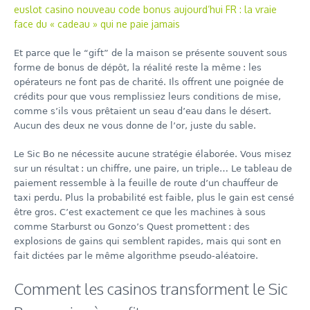
euslot casino nouveau code bonus aujourd’hui FR : la vraie
face du « cadeau » qui ne paie jamais
Et parce que le “gift” de la maison se présente souvent sous
forme de bonus de dépôt, la réalité reste la même : les
opérateurs ne font pas de charité. Ils offrent une poignée de
crédits pour que vous remplissiez leurs conditions de mise,
comme s’ils vous prêtaient un seau d’eau dans le désert.
Aucun des deux ne vous donne de l’or, juste du sable.
Le Sic Bo ne nécessite aucune stratégie élaborée. Vous misez
sur un résultat : un chiffre, une paire, un triple… Le tableau de
paiement ressemble à la feuille de route d’un chauffeur de
taxi perdu. Plus la probabilité est faible, plus le gain est censé
être gros. C’est exactement ce que les machines à sous
comme Starburst ou Gonzo’s Quest promettent : des
explosions de gains qui semblent rapides, mais qui sont en
fait dictées par le même algorithme pseudo‑aléatoire.
Comment les casinos transforment le Sic