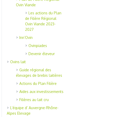
Ovin Viande
Les actions du Plan
de Filière Régional
Ovin Viande 2023-
2027
Inn’Ovin
Ovinpiades
Devenir éleveur
Ovins lait
Guide régional des
élevages de brebis laitières
Actions du Plan Filière
Aides aux investissements
Filières au lait cru
L’équipe d’ Auvergne-Rhône-
Alpes Elevage