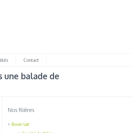
lités
Contact
as une balade de
Nos filières
Bovin lait