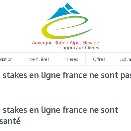
ciation
Interfilières
Filières
Offres
Actua
h stakes en ligne france ne sont p
h stakes en ligne france ne sont
 santé