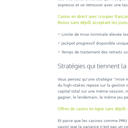
espresso et se retrouver avec une tass
Casino en direct avec croupier français
Bonus sans dépôt acceptant les joueur
Limite de mise minimale élevée (ex
Jackpot progressif disponible uniq
Temps de traitement des retraits so
Stratégies qui tiennent l
Vous pensez qu’une stratégie “mise m
du high‑stakes repose sur la gestion 
capital total sur une même session, m
gagner, le lendemain, le même jeu pe
Offres de casino en ligne sans dépôt 
Et parce que les casinos comme PMU on
savoir que la variance n’est pas un co