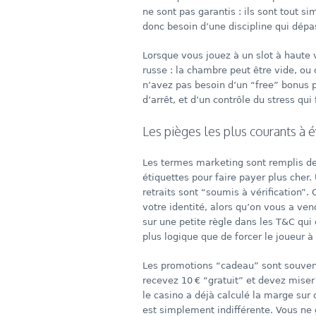
ne sont pas garantis : ils sont tout s
donc besoin d’une discipline qui dépas
Lorsque vous jouez à un slot à haute v
russe : la chambre peut être vide, ou 
n’avez pas besoin d’un “free” bonus p
d’arrêt, et d’un contrôle du stress qu
Les pièges les plus courants à é
Les termes marketing sont remplis de
étiquettes pour faire payer plus cher. 
retraits sont “soumis à vérification”. 
votre identité, alors qu’on vous a ve
sur une petite règle dans les T&C qui 
plus logique que de forcer le joueur à
Les promotions “cadeau” sont souven
recevez 10 € “gratuit” et devez miser
le casino a déjà calculé la marge su
est simplement indifférente. Vous ne g