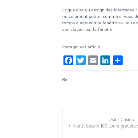
Et que dire du design des interfaces 
ridiculement petite, comme si vous dev
temps à agrandir la fenêtre au lieu de 
son clavier par la fenêtre.
Partager cet article :
Facebook
Twitter
Email
Linke
Sha
By
Osiris Casino :
North Casino 100 tours gratuits 