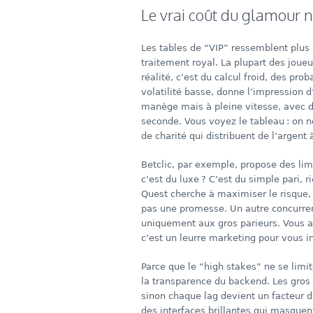
Le vrai coût du glamour 
Les tables de “VIP” ressemblent plus
traitement royal. La plupart des joueu
réalité, c’est du calcul froid, des pro
volatilité basse, donne l’impression 
manège mais à pleine vitesse, avec d
seconde. Vous voyez le tableau : on n
de charité qui distribuent de l’argent
Betclic, par exemple, propose des lim
c’est du luxe ? C’est du simple pari, 
Quest cherche à maximiser le risque,
pas une promesse. Un autre concurren
uniquement aux gros parieurs. Vous av
c’est un leurre marketing pour vous i
Parce que le “high stakes” ne se limite
la transparence du backend. Les gros
sinon chaque lag devient un facteur d
des interfaces brillantes qui masqu