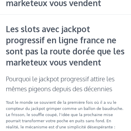
marketeux vous vendent
Les slots avec jackpot
progressif en ligne france ne
sont pas la route dorée que les
marketeux vous vendent
Pourquoi le jackpot progressif attire les
mêmes pigeons depuis des décennies
Tout le monde se souvient de la première fois où il a vu le
compteur du jackpot grimper comme un ballon de baudruche.
Le frisson, le souffle coupé, l’idée que la prochaine mise
pourrait transformer votre poche en puits sans fond. En
réalité, le mécanisme est d’une simplicité désespérante :