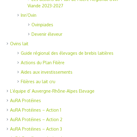
Viande 2023-2027
Inn’Ovin
Ovinpiades
Devenir éleveur
Ovins lait
Guide régional des élevages de brebis laitières
Actions du Plan Filière
Aides aux investissements
Filières au lait cru
L’équipe d’ Auvergne-Rhône-Alpes Elevage
AuRA Protéines
AuRA Protéines – Action 1
AuRA Protéines – Action 2
AuRA Protéines – Action 3