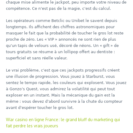
chaque mise alimente le jackpot, peu importe votre niveau de
compétence. Ce n’est pas de la magie, c’est du calcul.
Les opérateurs comme Betclic ou Unibet le savent depuis
longtemps. Ils affichent des chiffres astronomiques pour
masquer le fait que la probabilité de toucher le gros lot reste
proche de zéro. Les « VIP » annoncés ne sont rien de plus
qu’un tapis de velours usé, décoré de néons. Un « gift » de
tours gratuits se résume à un lollipop offert au dentiste :
superficiel et sans réelle valeur.
Le vrai problème, c’est que ces jackpots progressifs créent
une illusion de progression. Vous jouez à Starburst, vous
sentez le tempo rapide, les couleurs qui explosent. Vous jouez
à Gonzo’s Quest, vous admirez la volatilité qui peut tout
exploser en un instant. Mais la mécanique du gain est la
même : vous devez d’abord survivre à la chute du compteur
avant d’espérer toucher le gros lot.
War casino en ligne France : le grand bluff du marketing qui
fait perdre les vrais joueurs