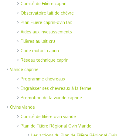
Comité de Filière caprin
Observatoire lait de chèvre
Plan Filiere caprin-ovin lait
Aides aux investissements
Filières au lait cru
Code mutuel caprin
Réseau technique caprin
Viande caprine
Programme chevreaux
Engraisser ses chevreaux à la ferme
Promotion de la viande caprine
Ovins viande
Comité de filière ovin viande
Plan de Filière Régional Ovin Viande
Les actions du Plan de Filière Régional Ovin