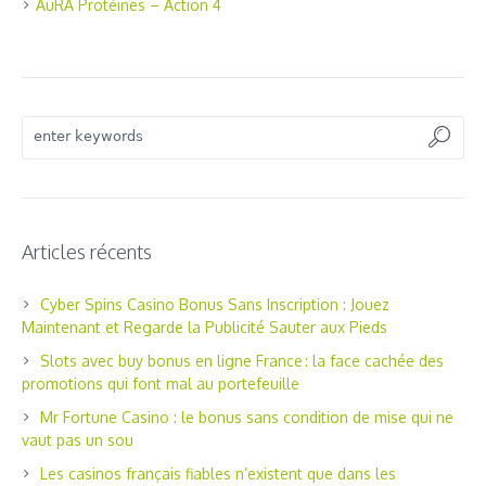
AuRA Protéines – Action 4
Articles récents
Cyber Spins Casino Bonus Sans Inscription : Jouez
Maintenant et Regarde la Publicité Sauter aux Pieds
Slots avec buy bonus en ligne France : la face cachée des
promotions qui font mal au portefeuille
Mr Fortune Casino : le bonus sans condition de mise qui ne
vaut pas un sou
Les casinos français fiables n’existent que dans les