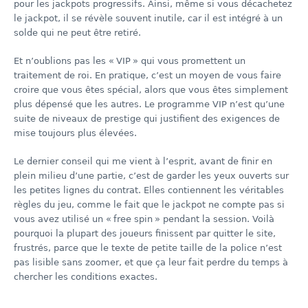
pour les jackpots progressifs. Ainsi, même si vous décachetez
le jackpot, il se révèle souvent inutile, car il est intégré à un
solde qui ne peut être retiré.
Et n’oublions pas les « VIP » qui vous promettent un
traitement de roi. En pratique, c’est un moyen de vous faire
croire que vous êtes spécial, alors que vous êtes simplement
plus dépensé que les autres. Le programme VIP n’est qu’une
suite de niveaux de prestige qui justifient des exigences de
mise toujours plus élevées.
Le dernier conseil qui me vient à l’esprit, avant de finir en
plein milieu d’une partie, c’est de garder les yeux ouverts sur
les petites lignes du contrat. Elles contiennent les véritables
règles du jeu, comme le fait que le jackpot ne compte pas si
vous avez utilisé un « free spin » pendant la session. Voilà
pourquoi la plupart des joueurs finissent par quitter le site,
frustrés, parce que le texte de petite taille de la police n’est
pas lisible sans zoomer, et que ça leur fait perdre du temps à
chercher les conditions exactes.