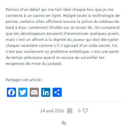
Parlons d’un détail qui me fait râler chaque fois que je me
connecte à un casino en ligne. Malgré toute la technologie de
pointe, certains sites affichent encore la police du tableau de
bord à 8 px, carrément illisible sur un écran 4K. On comprend
que les développeurs essaient d’économiser quelques pixels,
mais c’est un affront à la dignité du joueur qui doit décrypter
chaque caractère comme s’il s’agissait d’un code secret. Ce
n’est pas seulement un problème esthétique, c’est une perte
de temps précieuse quand on essaie de surveiller les
exigences de mise du jackpot.
Partager cet article :
Facebook
Twitter
Email
LinkedIn
Share
24 avril 2026
0
By