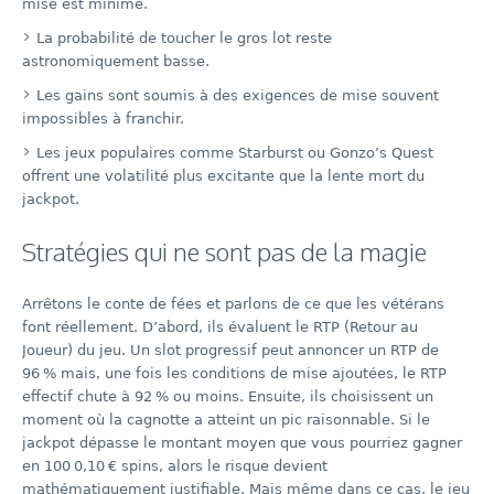
mise est minime.
La probabilité de toucher le gros lot reste
astronomiquement basse.
Les gains sont soumis à des exigences de mise souvent
impossibles à franchir.
Les jeux populaires comme Starburst ou Gonzo’s Quest
offrent une volatilité plus excitante que la lente mort du
jackpot.
Stratégies qui ne sont pas de la magie
Arrêtons le conte de fées et parlons de ce que les vétérans
font réellement. D’abord, ils évaluent le RTP (Retour au
Joueur) du jeu. Un slot progressif peut annoncer un RTP de
96 % mais, une fois les conditions de mise ajoutées, le RTP
effectif chute à 92 % ou moins. Ensuite, ils choisissent un
moment où la cagnotte a atteint un pic raisonnable. Si le
jackpot dépasse le montant moyen que vous pourriez gagner
en 100 0,10 € spins, alors le risque devient
mathématiquement justifiable. Mais même dans ce cas, le jeu