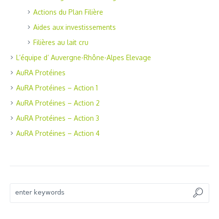
Actions du Plan Filière
Aides aux investissements
Filières au lait cru
L’équipe d’ Auvergne-Rhône-Alpes Elevage
AuRA Protéines
AuRA Protéines – Action 1
AuRA Protéines – Action 2
AuRA Protéines – Action 3
AuRA Protéines – Action 4