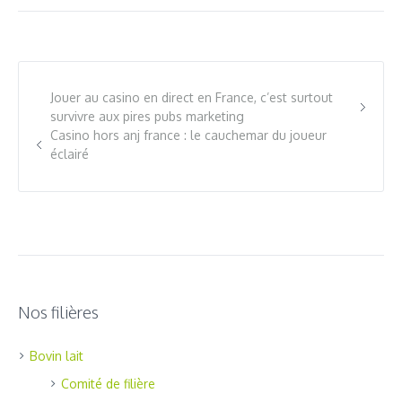
Jouer au casino en direct en France, c’est surtout
survivre aux pires pubs marketing
Casino hors anj france : le cauchemar du joueur
éclairé
Nos filières
Bovin lait
Comité de filière