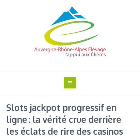
Slots jackpot progressif en
ligne : la vérité crue derrière
les éclats de rire des casinos