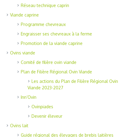
Réseau technique caprin
Viande caprine
Programme chevreaux
Engraisser ses chevreaux à la ferme
Promotion de la viande caprine
Ovins viande
Comité de filière ovin viande
Plan de Filière Régional Ovin Viande
Les actions du Plan de Filière Régional Ovin
Viande 2023-2027
Inn’Ovin
Ovinpiades
Devenir éleveur
Ovins lait
Guide régional des élevages de brebis laitières