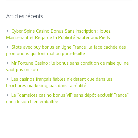
Articles récents
Cyber Spins Casino Bonus Sans Inscription : Jouez
Maintenant et Regarde la Publicité Sauter aux Pieds
Slots avec buy bonus en ligne France : la face cachée des
promotions qui font mal au portefeuille
Mr Fortune Casino : le bonus sans condition de mise qui ne
vaut pas un sou
Les casinos français fiables n’existent que dans les
brochures marketing, pas dans la réalité
Le “damslots casino bonus VIP sans dépôt exclusif France” :
une illusion bien emballée