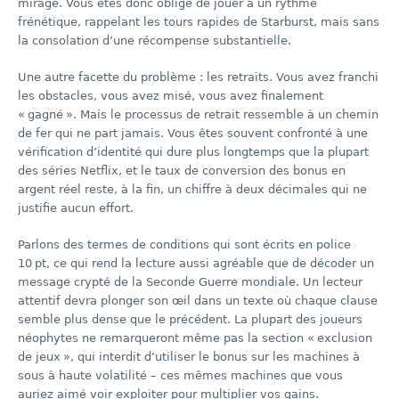
mirage. Vous êtes donc obligé de jouer à un rythme
frénétique, rappelant les tours rapides de Starburst, mais sans
la consolation d’une récompense substantielle.
Une autre facette du problème : les retraits. Vous avez franchi
les obstacles, vous avez misé, vous avez finalement
« gagné ». Mais le processus de retrait ressemble à un chemin
de fer qui ne part jamais. Vous êtes souvent confronté à une
vérification d’identité qui dure plus longtemps que la plupart
des séries Netflix, et le taux de conversion des bonus en
argent réel reste, à la fin, un chiffre à deux décimales qui ne
justifie aucun effort.
Parlons des termes de conditions qui sont écrits en police
10 pt, ce qui rend la lecture aussi agréable que de décoder un
message crypté de la Seconde Guerre mondiale. Un lecteur
attentif devra plonger son œil dans un texte où chaque clause
semble plus dense que le précédent. La plupart des joueurs
néophytes ne remarqueront même pas la section « exclusion
de jeux », qui interdit d’utiliser le bonus sur les machines à
sous à haute volatilité – ces mêmes machines que vous
auriez aimé voir exploiter pour multiplier vos gains.