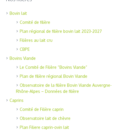
Bovin lait
Comité de filière
Plan régional de filière bovin lait 2023-2027
Filières au lait cru
CBPE
Bovins Viande
Le Comité de Filière “Bovins Viande”
Plan de filière régional Bovin Viande
Observatoire de la filière Bovin Viande Auvergne-
Rhône-Alpes – Données de filière
Caprins
Comité de Filière caprin
Observatoire lait de chèvre
Plan Filiere caprin-ovin lait