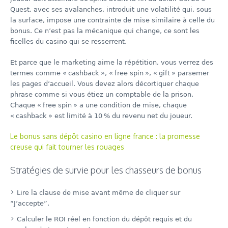
Quest, avec ses avalanches, introduit une volatilité qui, sous
la surface, impose une contrainte de mise similaire à celle du
bonus. Ce n’est pas la mécanique qui change, ce sont les
ficelles du casino qui se resserrent.
Et parce que le marketing aime la répétition, vous verrez des
termes comme « cashback », « free spin », « gift » parsemer
les pages d’accueil. Vous devez alors décortiquer chaque
phrase comme si vous étiez un comptable de la prison.
Chaque « free spin » a une condition de mise, chaque
« cashback » est limité à 10 % du revenu net du joueur.
Le bonus sans dépôt casino en ligne france : la promesse
creuse qui fait tourner les rouages
Stratégies de survie pour les chasseurs de bonus
Lire la clause de mise avant même de cliquer sur
“J’accepte”.
Calculer le ROI réel en fonction du dépôt requis et du