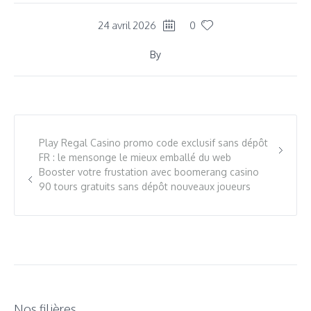
24 avril 2026
0
By
Play Regal Casino promo code exclusif sans dépôt
FR : le mensonge le mieux emballé du web
Booster votre frustation avec boomerang casino
90 tours gratuits sans dépôt nouveaux joueurs
Nos filières