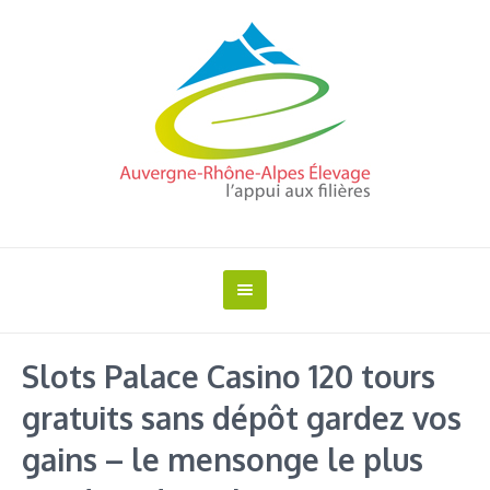
Slots Palace Casino 120 tours
gratuits sans dépôt gardez vos
gains – le mensonge le plus