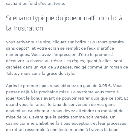
cachant un fond d’écran terne.
Scénario typique du joueur naïf : du clic à
la frustration
Vous arrivez sur le site, cliquez sur l’offre “120 tours gratuits
sans dépôt”, et votre écran se remplit de feux d’artifice
numériques. Vous avez l’impression d’être le premier à
découvrir la chasse au trésor. Les règles, quant à elles, sont
cachées dans un PDF de 28 pages, rédigé comme un roman de
Tolstoy mais sans la grâce du style.
Après le premier spin, vous obtenez un gain de 0,05 €. Vous
pensez déjà à la prochaine mise. Le système vous force à
jouer tout le bonus avant de pouvoir retirer quoi que ce soit. Et
quand vous le faites, le taux de conversion de vos gains
devient un cauchemar : vous devez atteindre un montant de
mise de 50 € avant que la petite somme soit versée. Un
casino comme Unibet ne fait pas exception, et leur processus
de retrait ressemble à une lente marche à travers la boue.