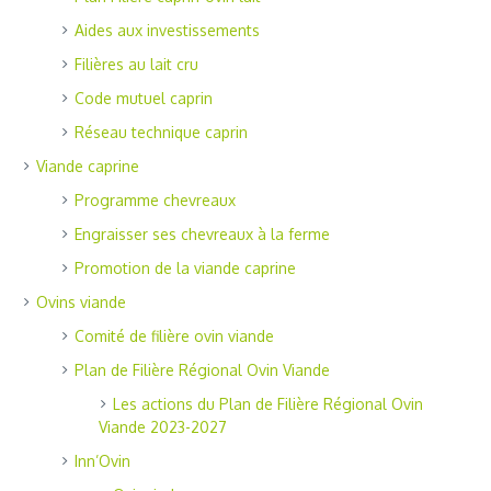
Aides aux investissements
Filières au lait cru
Code mutuel caprin
Réseau technique caprin
Viande caprine
Programme chevreaux
Engraisser ses chevreaux à la ferme
Promotion de la viande caprine
Ovins viande
Comité de filière ovin viande
Plan de Filière Régional Ovin Viande
Les actions du Plan de Filière Régional Ovin
Viande 2023-2027
Inn’Ovin