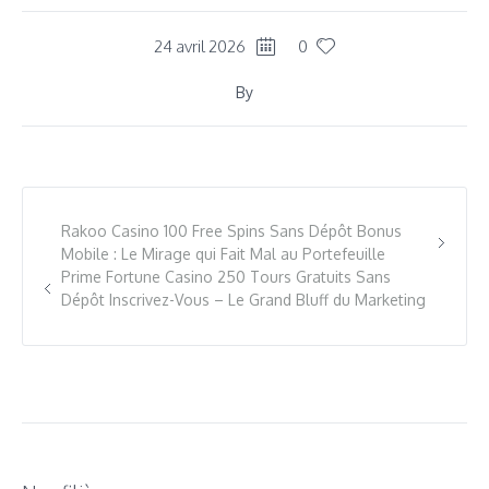
24 avril 2026
0
By
Rakoo Casino 100 Free Spins Sans Dépôt Bonus
Mobile : Le Mirage qui Fait Mal au Portefeuille
Prime Fortune Casino 250 Tours Gratuits Sans
Dépôt Inscrivez-Vous – Le Grand Bluff du Marketing