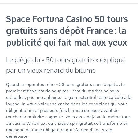
Space Fortuna Casino 50 tours
gratuits sans dépôt France : la
publicité qui fait mal aux yeux
Le piège du « 50 tours gratuits » expliqué
par un vieux renard du bitume
Quand un opérateur crie « 50 tours gratuits sans dépôt », le
premier réflexe est de soupirer. C’est du marketing sous
stéroïdes, pas une aubaine. Le gain potentiel reste calculé à la
louche, la vraie valeur se cache dans les conditions qui vous
obligent à miser plusieurs fois la mise de base avant de
toucher la moindre cagnotte. Vous avez déjà vu le même tour
au casino Winamax, où chaque spin gratuit se transforme en
une série de mise obligatoire qui n’a rien d’une vraie
générosité.