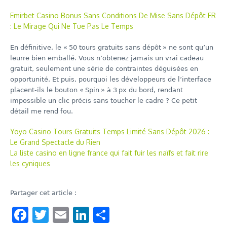
Emirbet Casino Bonus Sans Conditions De Mise Sans Dépôt FR
: Le Mirage Qui Ne Tue Pas Le Temps
En définitive, le « 50 tours gratuits sans dépôt » ne sont qu’un
leurre bien emballé. Vous n’obtenez jamais un vrai cadeau
gratuit, seulement une série de contraintes déguisées en
opportunité. Et puis, pourquoi les développeurs de l’interface
placent-ils le bouton « Spin » à 3 px du bord, rendant
impossible un clic précis sans toucher le cadre ? Ce petit
détail me rend fou.
Yoyo Casino Tours Gratuits Temps Limité Sans Dépôt 2026 :
Le Grand Spectacle du Rien
La liste casino en ligne france qui fait fuir les naïfs et fait rire
les cyniques
Partager cet article :
Facebook
Twitter
Email
LinkedIn
Share