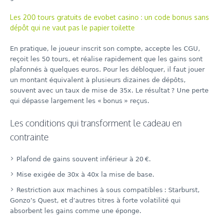
Les 200 tours gratuits de evobet casino : un code bonus sans
dépôt qui ne vaut pas le papier toilette
En pratique, le joueur inscrit son compte, accepte les CGU,
reçoit les 50 tours, et réalise rapidement que les gains sont
plafonnés à quelques euros. Pour les débloquer, il faut jouer
un montant équivalent à plusieurs dizaines de dépôts,
souvent avec un taux de mise de 35x. Le résultat ? Une perte
qui dépasse largement les « bonus » reçus.
Les conditions qui transforment le cadeau en
contrainte
Plafond de gains souvent inférieur à 20 €.
Mise exigée de 30x à 40x la mise de base.
Restriction aux machines à sous compatibles : Starburst,
Gonzo’s Quest, et d’autres titres à forte volatilité qui
absorbent les gains comme une éponge.