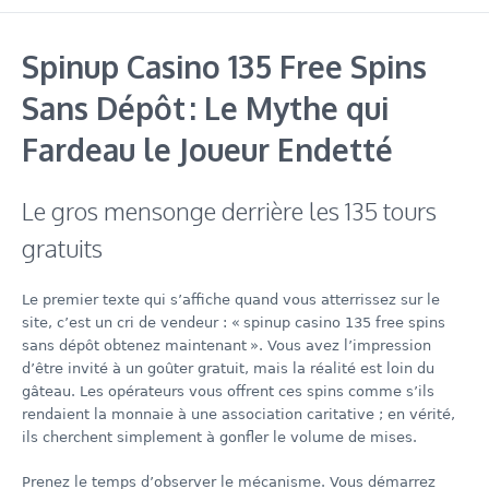
Spinup Casino 135 Free Spins
Sans Dépôt : Le Mythe qui
Fardeau le Joueur Endetté
Le gros mensonge derrière les 135 tours
gratuits
Le premier texte qui s’affiche quand vous atterrissez sur le
site, c’est un cri de vendeur : « spinup casino 135 free spins
sans dépôt obtenez maintenant ». Vous avez l’impression
d’être invité à un goûter gratuit, mais la réalité est loin du
gâteau. Les opérateurs vous offrent ces spins comme s’ils
rendaient la monnaie à une association caritative ; en vérité,
ils cherchent simplement à gonfler le volume de mises.
Prenez le temps d’observer le mécanisme. Vous démarrez