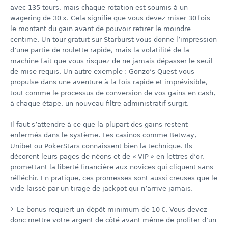
avec 135 tours, mais chaque rotation est soumis à un
wagering de 30 x. Cela signifie que vous devez miser 30 fois
le montant du gain avant de pouvoir retirer le moindre
centime. Un tour gratuit sur Starburst vous donne l’impression
d’une partie de roulette rapide, mais la volatilité de la
machine fait que vous risquez de ne jamais dépasser le seuil
de mise requis. Un autre exemple : Gonzo’s Quest vous
propulse dans une aventure à la fois rapide et imprévisible,
tout comme le processus de conversion de vos gains en cash,
à chaque étape, un nouveau filtre administratif surgit.
Il faut s’attendre à ce que la plupart des gains restent
enfermés dans le système. Les casinos comme Betway,
Unibet ou PokerStars connaissent bien la technique. Ils
décorent leurs pages de néons et de « VIP » en lettres d’or,
promettant la liberté financière aux novices qui cliquent sans
réfléchir. En pratique, ces promesses sont aussi creuses que le
vide laissé par un tirage de jackpot qui n’arrive jamais.
Le bonus requiert un dépôt minimum de 10 €. Vous devez
donc mettre votre argent de côté avant même de profiter d’un