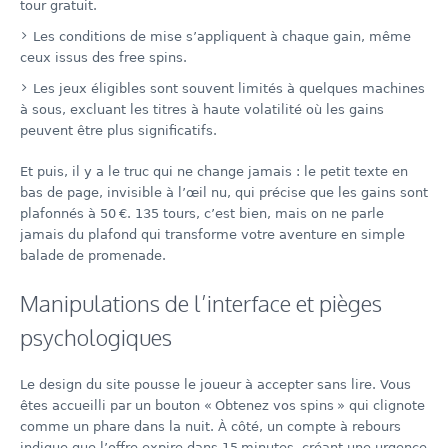
tour gratuit.
Les conditions de mise s’appliquent à chaque gain, même
ceux issus des free spins.
Les jeux éligibles sont souvent limités à quelques machines
à sous, excluant les titres à haute volatilité où les gains
peuvent être plus significatifs.
Et puis, il y a le truc qui ne change jamais : le petit texte en
bas de page, invisible à l’œil nu, qui précise que les gains sont
plafonnés à 50 €. 135 tours, c’est bien, mais on ne parle
jamais du plafond qui transforme votre aventure en simple
balade de promenade.
Manipulations de l’interface et pièges
psychologiques
Le design du site pousse le joueur à accepter sans lire. Vous
êtes accueilli par un bouton « Obtenez vos spins » qui clignote
comme un phare dans la nuit. À côté, un compte à rebours
indique que l’offre expire dans 15 minutes, créant une urgence