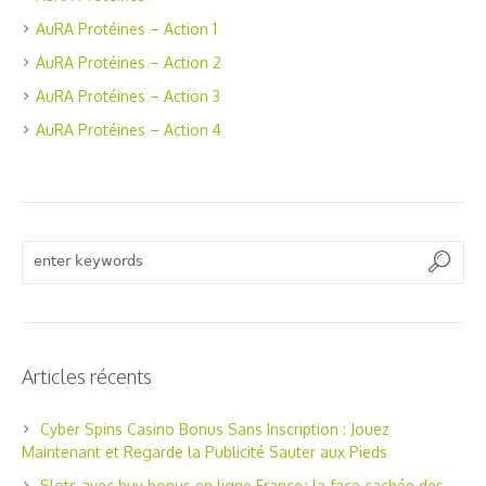
AuRA Protéines – Action 1
AuRA Protéines – Action 2
AuRA Protéines – Action 3
AuRA Protéines – Action 4
Articles récents
Cyber Spins Casino Bonus Sans Inscription : Jouez
Maintenant et Regarde la Publicité Sauter aux Pieds
Slots avec buy bonus en ligne France : la face cachée des