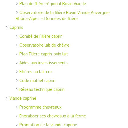
Plan de filière régional Bovin Viande
Observatoire de la filière Bovin Viande Auvergne-
Rhône-Alpes – Données de filière
Caprins
Comité de Filière caprin
Observatoire lait de chèvre
Plan Filiere caprin-ovin lait
Aides aux investissements
Filières au lait cru
Code mutuel caprin
Réseau technique caprin
Viande caprine
Programme chevreaux
Engraisser ses chevreaux à la ferme
Promotion de la viande caprine