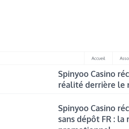
Accueil
Asso
Spinyoo Casino ré
réalité derrière l
Spinyoo Casino ré
sans dépôt FR : la 