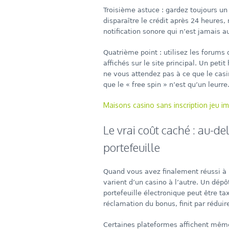
Troisième astuce : gardez toujours un
disparaître le crédit après 24 heures
notification sonore qui n’est jamais 
Quatrième point : utilisez les forums
affichés sur le site principal. Un pe
ne vous attendez pas à ce que le cas
que le « free spin » n’est qu’un leurre
Maisons casino sans inscription jeu 
Le vrai coût caché : au-de
portefeuille
Quand vous avez finalement réussi à re
varient d’un casino à l’autre. Un dépôt
portefeuille électronique peut être t
réclamation du bonus, finit par réduire
Certaines plateformes affichent même 