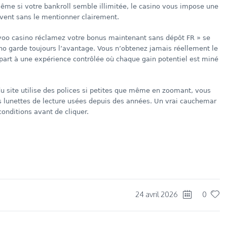
ême si votre bankroll semble illimitée, le casino vous impose une
ouvent sans le mentionner clairement.
yoo casino réclamez votre bonus maintenant sans dépôt FR » se
ino garde toujours l’avantage. Vous n’obtenez jamais réellement le
art à une expérience contrôlée où chaque gain potentiel est miné
 du site utilise des polices si petites que même en zoomant, vous
es lunettes de lecture usées depuis des années. Un vrai cauchemar
conditions avant de cliquer.
dIn
re
24 avril 2026
0