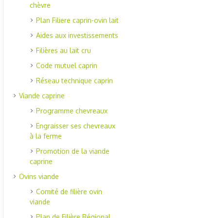
chèvre
Plan Filiere caprin-ovin lait
Aides aux investissements
Filières au lait cru
Code mutuel caprin
Réseau technique caprin
Viande caprine
Programme chevreaux
Engraisser ses chevreaux
à la ferme
Promotion de la viande
caprine
Ovins viande
Comité de filière ovin
viande
Plan de Filière Régional