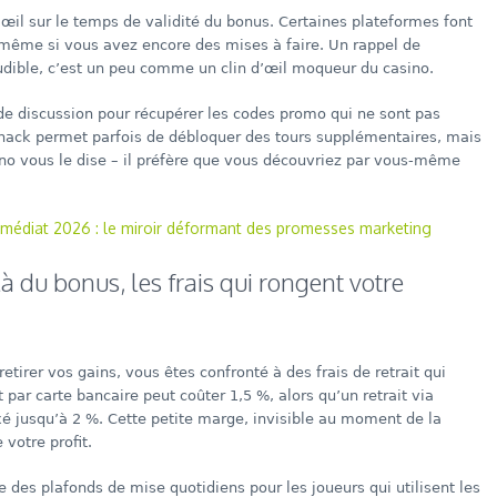
 œil sur le temps de validité du bonus. Certaines plateformes font
, même si vous avez encore des mises à faire. Un rappel de
audible, c’est un peu comme un clin d’œil moqueur du casino.
 de discussion pour récupérer les codes promo qui ne sont pas
tit hack permet parfois de débloquer des tours supplémentaires, mais
ino vous le dise – il préfère que vous découvriez par vous-même
.
immédiat 2026 : le miroir déformant des promesses marketing
là du bonus, les frais qui rongent votre
tirer vos gains, vous êtes confronté à des frais de retrait qui
 par carte bancaire peut coûter 1,5 %, alors qu’un retrait via
axé jusqu’à 2 %. Cette petite marge, invisible au moment de la
 votre profit.
des plafonds de mise quotidiens pour les joueurs qui utilisent les