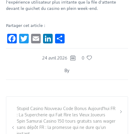
l’expérience utilisateur plus irritante que la file d’attente
devant le guichet du casino en plein week‑end.
Partager cet article :
Facebook
Twitter
Email
LinkedIn
Share
24 avril 2026
0
By
Stupid Casino Nouveau Code Bonus Aujourd'hui FR
: La Supercherie qui Fait Rire les Vieux Joueurs
Spin Samurai Casino 150 tours gratuits sans wager
sans dépôt FR : la promesse qui ne dure qu’un
instant