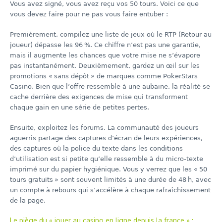
Vous avez signé, vous avez reçu vos 50 tours. Voici ce que
vous devez faire pour ne pas vous faire entuber :
Premièrement, compilez une liste de jeux où le RTP (Retour au
joueur) dépasse les 96 %. Ce chiffre n’est pas une garantie,
mais il augmente les chances que votre mise ne s’évapore
pas instantanément. Deuxièmement, gardez un œil sur les
promotions « sans dépôt » de marques comme PokerStars
Casino. Bien que l’offre ressemble à une aubaine, la réalité se
cache derrière des exigences de mise qui transforment
chaque gain en une série de petites pertes.
Ensuite, exploitez les forums. La communauté des joueurs
aguerris partage des captures d’écran de leurs expériences,
des captures où la police du texte dans les conditions
d’utilisation est si petite qu’elle ressemble à du micro‑texte
imprimé sur du papier hygiénique. Vous y verrez que les « 50
tours gratuits » sont souvent limités à une durée de 48 h, avec
un compte à rebours qui s’accélère à chaque rafraîchissement
de la page.
Le piège du « jouer au casino en ligne depuis la france » :