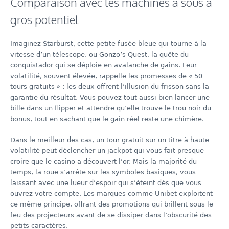
Comparaison avec les machines à sous à
gros potentiel
Imaginez Starburst, cette petite fusée bleue qui tourne à la
vitesse d’un télescope, ou Gonzo’s Quest, la quête du
conquistador qui se déploie en avalanche de gains. Leur
volatilité, souvent élevée, rappelle les promesses de « 50
tours gratuits » : les deux offrent l’illusion du frisson sans la
garantie du résultat. Vous pouvez tout aussi bien lancer une
bille dans un flipper et attendre qu’elle trouve le trou noir du
bonus, tout en sachant que le gain réel reste une chimère.
Dans le meilleur des cas, un tour gratuit sur un titre à haute
volatilité peut déclencher un jackpot qui vous fait presque
croire que le casino a découvert l’or. Mais la majorité du
temps, la roue s’arrête sur les symboles basiques, vous
laissant avec une lueur d’espoir qui s’éteint dès que vous
ouvrez votre compte. Les marques comme Unibet exploitent
ce même principe, offrant des promotions qui brillent sous le
feu des projecteurs avant de se dissiper dans l’obscurité des
petits caractères.