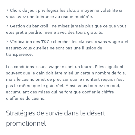
Choix du jeu : privilégiez les slots à moyenne volatilité si
vous avez une tolérance au risque modérée.
Gestion du bankroll : ne misez jamais plus que ce que vous
êtes prêt à perdre, même avec des tours gratuits.
Vérification des T&C : cherchez les clauses « sans wager » et
assurez‑vous qu’elles ne sont pas une illusion de
transparence.
Les conditions « sans wager » sont un leurre. Elles signifient
souvent que le gain doit être misé un certain nombre de fois,
mais le casino omet de préciser que le montant requis n’est
pas le même que le gain réel. Ainsi, vous tournez en rond,
accumulant des mises qui ne font que gonfler le chiffre
d’affaires du casino.
Stratégies de survie dans le désert
promotionnel